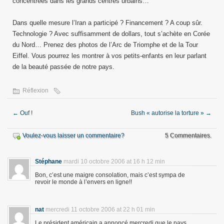
concentrées dans les grands centres urbains…
Dans quelle mesure l’Iran a participé ? Financement ? A coup sûr.
Technologie ? Avec suffisamment de dollars, tout s’achète en Corée
du Nord… Prenez des photos de l’Arc de Triomphe et de la Tour
Eiffel. Vous pourrez les montrer à vos petits-enfants en leur parlant
de la beauté passée de notre pays.
Réflexion
←
Ouf !
Bush « autorise la torture »
→
Voulez-vous laisser un commentaire?
5 Commentaires.
Stéphane
mardi 10 octobre 2006 at 16 h 12 min
Bon, c’est une maigre consolation, mais c’est sympa de
revoir le monde à l’envers en ligne!!
nat
mercredi 11 octobre 2006 at 22 h 01 min
Le président américain a annoncé mercredi que le pays