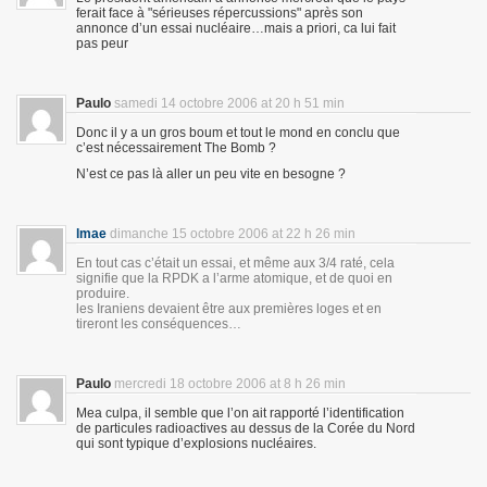
ferait face à "sérieuses répercussions" après son
annonce d’un essai nucléaire…mais a priori, ca lui fait
pas peur
Paulo
samedi 14 octobre 2006 at 20 h 51 min
Donc il y a un gros boum et tout le mond en conclu que
c’est nécessairement The Bomb ?
N’est ce pas là aller un peu vite en besogne ?
lmae
dimanche 15 octobre 2006 at 22 h 26 min
En tout cas c’était un essai, et même aux 3/4 raté, cela
signifie que la RPDK a l’arme atomique, et de quoi en
produire.
les Iraniens devaient être aux premières loges et en
tireront les conséquences…
Paulo
mercredi 18 octobre 2006 at 8 h 26 min
Mea culpa, il semble que l’on ait rapporté l’identification
de particules radioactives au dessus de la Corée du Nord
qui sont typique d’explosions nucléaires.