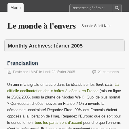
Menu
Le monde à l'envers
Sous le Soleil Noir
Monthly Archives:
février 2005
Francisation
Posté par
LMAE
le
lundi 28 février 2005
21 comments
Un ami m’a signalé un article dans
Le Monde
sur les
think tank
:
La
difficile acclimatation des « boîtes à idées » en France
(mis en ligne
le 25/02/2005, sous la plume de Nicolas Weill). Quoi de plus normal
? Qui voudrait d’idées neuves en France ? On a inventé la
démocratie unanimiste! Regardez l’Iraq: 90% des Français étaient
opposés à la libération de l’Iraq. Regardez l’Europe: que ce soit pour
le oui ou le non,
tous les partis sont d’accord
pour dire que l’ennemi,
c’est le
libéralisme
! Et il en va ainsi de quasiment tous les sujets