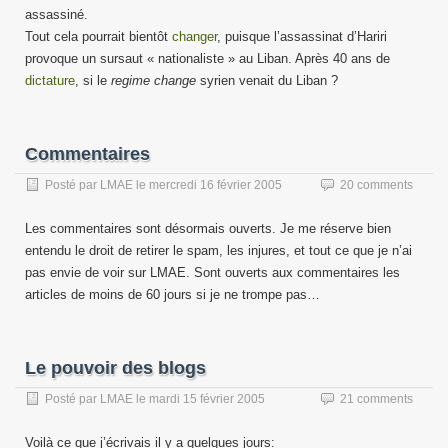
assassiné.
Tout cela pourrait bientôt
changer
, puisque l’assassinat d’Hariri
provoque un sursaut « nationaliste » au Liban. Après 40 ans de
dictature
, si le
regime change
syrien venait du Liban ?
Commentaires
Posté par
LMAE
le
mercredi 16 février 2005
20 comments
Les commentaires sont désormais ouverts. Je me réserve bien
entendu le droit de retirer le spam, les injures, et tout ce que je n’ai
pas envie de voir sur LMAE. Sont ouverts aux commentaires les
articles de moins de 60 jours si je ne trompe pas…
Le pouvoir des blogs
Posté par
LMAE
le
mardi 15 février 2005
21 comments
Voilà ce que j’écrivais il y a quelques jours: