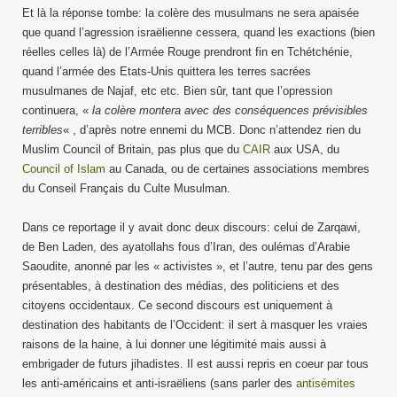
Et là la réponse tombe: la colère des musulmans ne sera apaisée
que quand l’agression israëlienne cessera, quand les exactions (bien
réelles celles là) de l’Armée Rouge prendront fin en Tchétchénie,
quand l’armée des Etats-Unis quittera les terres sacrées
musulmanes de Najaf, etc etc. Bien sûr, tant que l’opression
continuera, «
la colère montera avec des conséquences prévisibles
terribles
« , d’après notre ennemi du MCB. Donc n’attendez rien du
Muslim Council of Britain, pas plus que du
CAIR
aux USA, du
Council of Islam
au Canada, ou de certaines associations membres
du Conseil Français du Culte Musulman.
Dans ce reportage il y avait donc deux discours: celui de Zarqawi,
de Ben Laden, des ayatollahs fous d’Iran, des oulémas d’Arabie
Saoudite, anonné par les « activistes », et l’autre, tenu par des gens
présentables, à destination des médias, des politiciens et des
citoyens occidentaux. Ce second discours est uniquement à
destination des habitants de l’Occident: il sert à masquer les vraies
raisons de la haine, à lui donner une légitimité mais aussi à
embrigader de futurs jihadistes. Il est aussi repris en coeur par tous
les anti-américains et anti-israëliens (sans parler des
antisémites