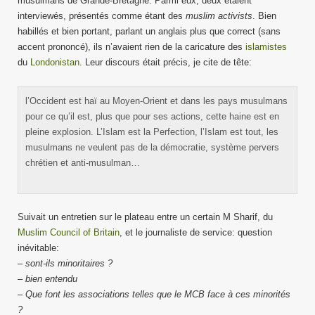
musulmans de Grande-Bretagne. Parmi eux, deux étaient
interviewés, présentés comme étant des
muslim activists
. Bien
habillés et bien portant, parlant un anglais plus que correct (sans
accent prononcé), ils n’avaient rien de la caricature des
islamistes
du
Londonistan
. Leur discours était précis, je cite de tête:
l’Occident est haï au Moyen-Orient et dans les pays musulmans
pour ce qu’il est, plus que pour ses actions, cette haine est en
pleine explosion. L’Islam est la Perfection, l’Islam est tout, les
musulmans ne veulent pas de la démocratie, système pervers
chrétien et anti-musulman…
Suivait un entretien sur le plateau entre un certain M Sharif, du
Muslim Council of Britain
, et le journaliste de service: question
inévitable:
–
sont-ils minoritaires ?
–
bien entendu
–
Que font les associations telles que le MCB face à ces minorités
?