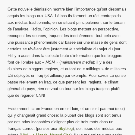
Cette nouvelle démission montre bien l’importance qu’ont désormais
acquis les blogs aux USA. Là-bas ils forment un réel contrepoids
aux médias traditionnels, en se situant principalement sur le terrain
de l’analyse, l’édito, l’opinion. Les blogs mettent en perspective,
recoupent les sources, traquent les incohérences, tout cela avec
une puissance phénoménale car basée sur une masse de gens dont
certains se révèlent être justement
le
spécialiste du sujet du jour…
Etil y a aussi dans la collecte brute d’information que les bloggers
font de l’ombre aux «
MSM
» (
mainstream media
): il y a des
dizaines de bloggers iraqiens, et autant de « milblogs » de militaires
US déployés en Iraq (et ailleurs) par exemple. Pour savoir ce qui se
passe réellement en Iraq, ce que pensent les Iraqiens, le climat
général du pays, rien ne vaut un tour sur les blogs iraqiens plutôt
que de regarder CNN!
Evidemment ici en France on en est loin, et ce n’est pas moi (seul)
qui y changerait grand chose: la plupart des blogs sont soit tenus
par des ados incapables d’aligner plus de trois mots dans un
français correct (pensez aux
Skyblog
), soit issus des médias eux-