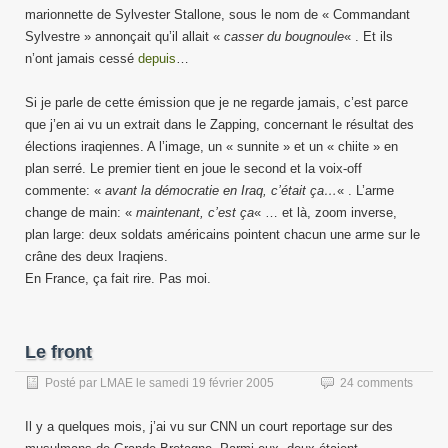
marionnette de Sylvester Stallone, sous le nom de « Commandant
Sylvestre » annonçait qu’il allait «
casser du bougnoule
« . Et ils
n’ont jamais cessé
depuis
…
Si je parle de cette émission que je ne regarde jamais, c’est parce
que j’en ai vu un extrait dans le Zapping, concernant le résultat des
élections iraqiennes. A l’image, un « sunnite » et un « chiite » en
plan serré. Le premier tient en joue le second et la voix-off
commente: «
avant la démocratie en Iraq, c’était ça…
« . L’arme
change de main: «
maintenant, c’est ça
« … et là, zoom inverse,
plan large: deux soldats américains pointent chacun une arme sur le
crâne des deux Iraqiens.
En France, ça fait rire. Pas moi.
Le front
Posté par
LMAE
le
samedi 19 février 2005
24 comments
Il y a quelques mois, j’ai vu sur CNN un court reportage sur des