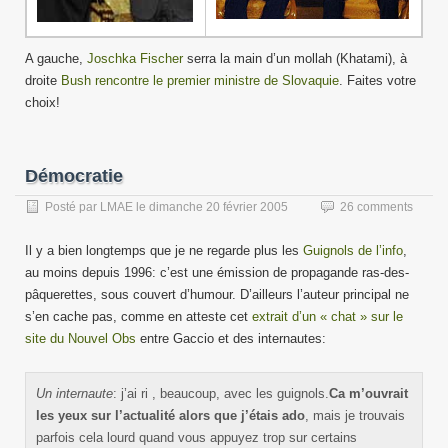
A gauche,
Joschka Fischer
serra la main d’un mollah (Khatami), à
droite
Bush rencontre le premier ministre de Slovaquie
. Faites votre
choix!
Démocratie
Posté par
LMAE
le
dimanche 20 février 2005
26 comments
Il y a bien longtemps que je ne regarde plus les
Guignols de l’info
,
au moins depuis 1996: c’est une émission de propagande ras-des-
pâquerettes, sous couvert d’humour. D’ailleurs l’auteur principal ne
s’en cache pas, comme en atteste cet
extrait d’un « chat » sur le
site du Nouvel Obs
entre Gaccio et des internautes:
Un internaute
: j’ai ri , beaucoup, avec les guignols.
Ca m’ouvrait
les yeux sur l’actualité alors que j’étais ado
, mais je trouvais
parfois cela lourd quand vous appuyez trop sur certains