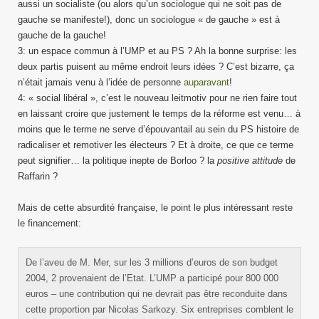
aussi un socialiste (ou alors qu’un sociologue qui ne soit pas de
gauche se manifeste!), donc un sociologue « de gauche » est à
gauche de la gauche!
3: un espace commun à l’UMP et au PS ? Ah la bonne surprise: les
deux partis puisent au même endroit leurs idées ? C’est bizarre, ça
n’était jamais venu à l’idée de personne
auparavant
!
4: « social libéral », c’est le nouveau leitmotiv pour ne rien faire tout
en laissant croire que justement le temps de la réforme est venu… à
moins que le terme ne serve d’épouvantail au sein du PS histoire de
radicaliser et remotiver les électeurs ? Et à droite, ce que ce terme
peut signifier… la politique inepte de Borloo ? la
positive attitude
de
Raffarin ?
Mais de cette absurdité française, le point le plus intéressant reste
le financement:
De l’aveu de M. Mer, sur les 3 millions d’euros de son budget
2004, 2 provenaient de l’Etat. L’UMP a participé pour 800 000
euros – une contribution qui ne devrait pas être reconduite dans
cette proportion par Nicolas Sarkozy. Six entreprises comblent le