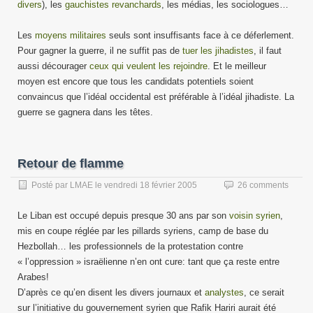
divers
), les
gauchistes revanchards
, les médias, les sociologues…
Les
moyens militaires
seuls sont insuffisants face à ce déferlement.
Pour gagner la guerre, il ne suffit pas de
tuer les jihadistes
, il faut
aussi décourager
ceux qui veulent les rejoindre
. Et le meilleur
moyen est encore que tous les candidats potentiels soient
convaincus que l’idéal occidental est préférable à l’idéal jihadiste. La
guerre se gagnera dans les têtes.
Retour de flamme
Posté par
LMAE
le
vendredi 18 février 2005
26 comments
Le Liban est occupé depuis presque 30 ans par son
voisin syrien
,
mis en coupe réglée par les pillards syriens, camp de base du
Hezbollah… les professionnels de la protestation contre
« l’oppression » israëlienne n’en ont cure: tant que ça reste entre
Arabes!
D’après ce qu’en disent les divers journaux et
analystes
, ce serait
sur l’initiative du gouvernement syrien que Rafik Hariri aurait été