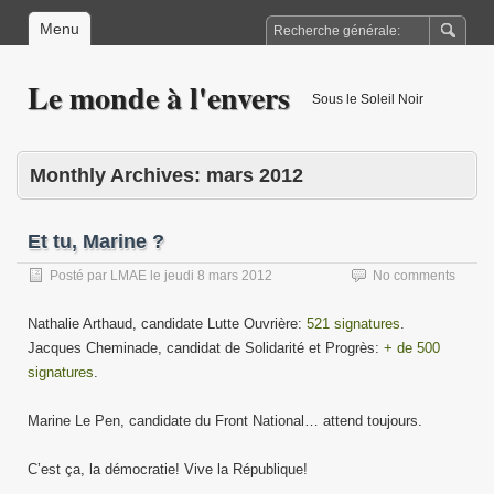
Menu
Le monde à l'envers
Sous le Soleil Noir
Monthly Archives:
mars 2012
Et tu, Marine ?
Posté par
LMAE
le
jeudi 8 mars 2012
No comments
Nathalie Arthaud, candidate Lutte Ouvrière:
521 signatures
.
Jacques Cheminade, candidat de Solidarité et Progrès:
+ de 500
signatures
.
Marine Le Pen, candidate du Front National… attend toujours.
C’est ça, la démocratie! Vive la République!