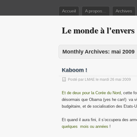
Accueil
A propos…
Archives
Le monde à l'envers
Monthly Archives:
mai 2009
Kaboom !
Posté par
LMAE
le
mardi 26 mai 2009
Et de deux pour la Corée du Nord
, cette f
désormais que Obama (yes he can!) va vite
budgétaire, et de socialisation des Etats-U
Et quand il aura fini, il s’occupera des a
quelques mois ou années
!