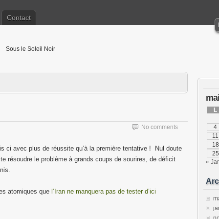
Contact
Sous le Soleil Noir
mai
L
No comments
4
11
18
ois ci avec plus de réussite qu’à la première tentative ! Nul doute
25
 résoudre le problème à grands coups de sourires, de déficit
« Ja
nis.
Arc
rmes atomiques que
l’Iran ne manquera pas de tester d’ici
m
ja
n