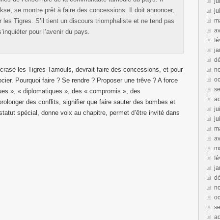
ju
se, se montre prêt à faire des concessions. Il doit annoncer,
ju
 les Tigres. S’il tient un discours triomphaliste et ne tend pas
m
av
’inquiéter pour l’avenir du pays.
fé
ja
d
crasé les Tigres Tamouls, devrait faire des concessions, et pour
n
oc
ocier. Pourquoi faire ? Se rendre ? Proposer une trêve ? A force
s
ques », « diplomatiques », des « compromis », des
a
rolonger des conflits, signifier que faire sauter des bombes et
ju
tatut spécial, donne voix au chapitre, permet d’être invité dans
ju
m
av
m
fé
ja
d
n
oc
s
a