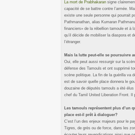
La mort de Prabhakaran
signe clairement 
capacité de se battre contre l’armée. Mais 
existe une seule personne qui pourrait po
Pathmanathan, alias Kumaran Pathmanath
financiers» de la rébellion tamoule et à l
qu’il décide de mobiliser la diaspora et 
l’étranger.
Mais la lutte peut-elle se poursuivre 
Oui, elle peut aussi ressurgir sur la scè
défense des Tamouls et ont supprimé tous
scène politique. La fin de la guérilla va
est de savoir quelle place donnera le 
douzaine de députés tamouls a été élus
chef du Tamil United Liberation Front. Il p
Les tamouls représentent plus d’un qu
place est-il prêt à dialoguer?
C’est l’un des enjeux majeurs pour le pa
Tigres, de grès ou de force, dans les zon
écouter leurs revendications ainsi que 