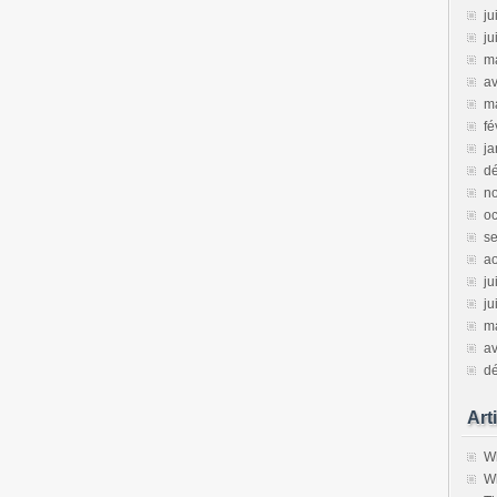
ju
ju
m
av
m
fé
ja
d
n
oc
s
a
ju
ju
m
av
d
Art
Wh
Wh