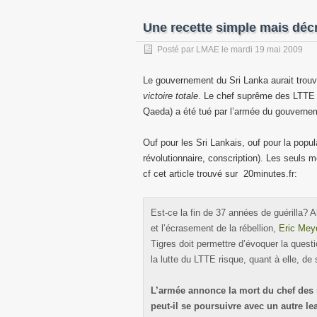
Une recette simple mais déc
Posté par
LMAE
le
mardi 19 mai 2009
Le gouvernement du Sri Lanka aurait trouv
victoire totale
. Le chef suprême des LTTE (
Qaeda) a été tué par l’armée du gouverne
Ouf pour les Sri Lankais, ouf pour la popul
révolutionnaire, conscription). Les seuls
cf cet article trouvé sur 20minutes.fr:
Est-ce la fin de 37 années de guérilla?
et l’écrasement de la rébellion,
Eric Meye
Tigres doit permettre d’évoquer la ques
la lutte du LTTE risque, quant à elle, de
L’armée annonce la mort du chef des 
peut-il se poursuivre avec un autre le