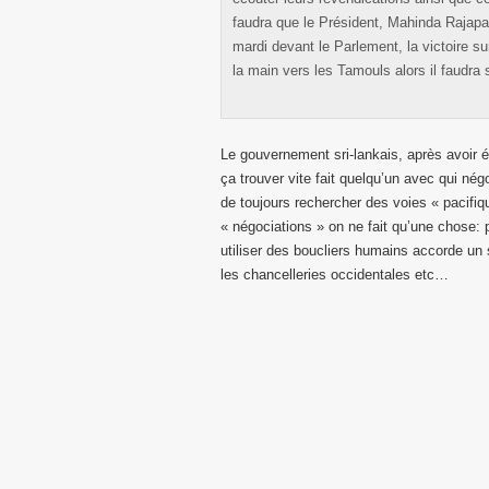
faudra que le Président, Mahinda Rajapak
mardi devant le Parlement, la victoire sur
la main vers les Tamouls alors il faudra s
Le gouvernement sri-lankais, après avoir é
ça trouver vite fait quelqu’un avec qui nég
de toujours rechercher des voies « pacifi
« négociations » on ne fait qu’une chose: p
utiliser des boucliers humains accorde un s
les chancelleries occidentales etc…