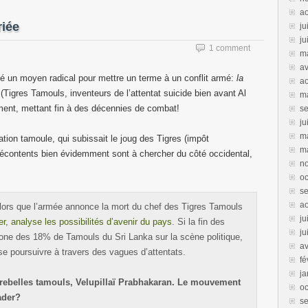
a
riée
ju
ju
1 comment
m
av
é un moyen radical pour mettre un terme à un conflit armé:
la
a
Tigres Tamouls, inventeurs de l’attentat suicide bien avant Al
m
ment, mettant fin à des décennies de combat!
s
ju
m
ation tamoule, qui subissait le joug des Tigres (impôt
m
 mécontents bien évidemment sont à chercher du côté occidental,
n
oc
s
ao
 Alors que l’armée annonce la mort du chef des Tigres Tamouls
ju
r, analyse les possibilités d’avenir du pays
. Si la fin des
ju
tione des 18% de Tamouls du Sri Lanka sur la scène politique,
av
 se poursuivre à travers des vagues d’attentats.
fé
ja
rebelles tamouls, Velupillaï Prabhakaran. Le mouvement
oc
ader?
s