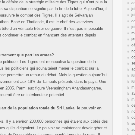
la défaite de la stratégie militaire des Tigres qui n’ont plus la
a
sa disparition ne signifie pas la fin de la lutte. Aujourd’hui, il
ju
ursuivre le combat des Tigres. Il s’agit de Selvarajah
ju
oc
an. Basé en Thaïlande, il est le chef des «services
ju
a tête d’un véritable trésor de guerre. Il n’est pas impossible
m
de continuer le combat en finançant des attentats depuis
ja
d
n
autrement que part les armes?
oc
ne politique. Les Tigres ont monopolisé la question de la
s
 les politiciens qui souhaitaient mener le combat sur la
a
 donc permettre un retour du débat. Mais la question aujourd’hui
ju
gouvernement aux 18% de Tamouls présents dans le pays. Une
ju
m
 en 2005. Parmi eux figure Veerasingham Anandasangaree,
av
ourrait être un interlocuteur potentiel.
m
d
art de la population totale du Sri Lanka, le pouvoir en
n
oc
ys. Il y a environ 200.000 personnes qui étaient aux côtés des
s
es qu’ils dirigeaient. Le pouvoir va maintenant devoir gérer et
a
celles de l’ensemble de la communauté tamoule du pays. Il