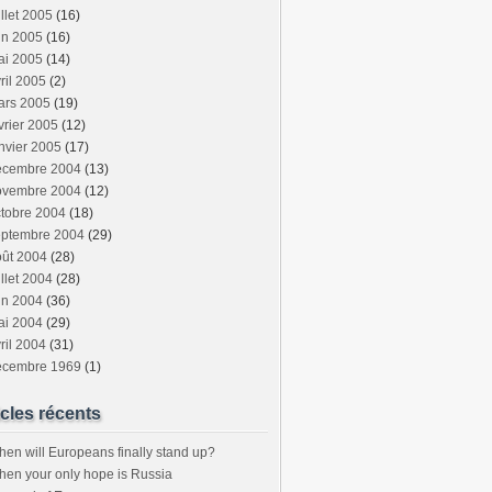
illet 2005
(16)
in 2005
(16)
ai 2005
(14)
ril 2005
(2)
ars 2005
(19)
vrier 2005
(12)
nvier 2005
(17)
écembre 2004
(13)
ovembre 2004
(12)
tobre 2004
(18)
eptembre 2004
(29)
oût 2004
(28)
illet 2004
(28)
in 2004
(36)
ai 2004
(29)
ril 2004
(31)
écembre 1969
(1)
icles récents
en will Europeans finally stand up?
en your only hope is Russia