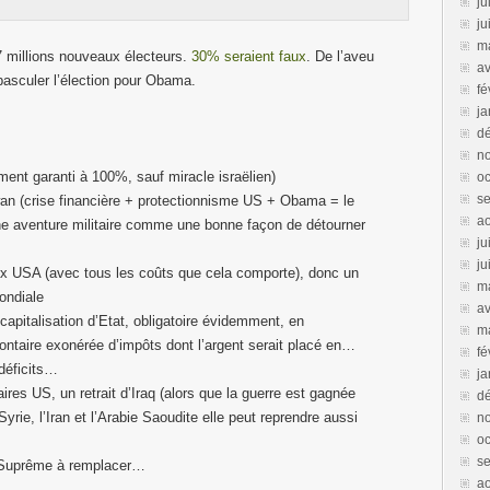
ju
ju
m
 millions nouveaux électeurs.
30% seraient faux
. De l’aveu
av
asculer l’élection pour Obama.
fé
ja
d
n
ment garanti à 100%, sauf miracle israëlien)
oc
s
ïwan (crise financière + protectionnisme US + Obama = le
a
ne aventure militaire comme une bonne façon de détourner
ju
ju
aux USA (avec tous les coûts que cela comporte), donc un
m
ondiale
av
capitalisation d’Etat, obligatoire évidemment, en
m
ontaire exonérée d’impôts dont l’argent serait placé en…
fé
 déficits…
ja
res US, un retrait d’Iraq (alors que la guerre est gagnée
d
rie, l’Iran et l’Arabie Saoudite elle peut reprendre aussi
n
oc
s
 Suprême à remplacer…
a