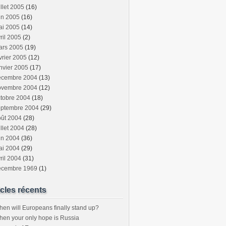
illet 2005
(16)
in 2005
(16)
ai 2005
(14)
ril 2005
(2)
ars 2005
(19)
vrier 2005
(12)
nvier 2005
(17)
écembre 2004
(13)
ovembre 2004
(12)
tobre 2004
(18)
eptembre 2004
(29)
oût 2004
(28)
illet 2004
(28)
in 2004
(36)
ai 2004
(29)
ril 2004
(31)
écembre 1969
(1)
icles récents
en will Europeans finally stand up?
en your only hope is Russia