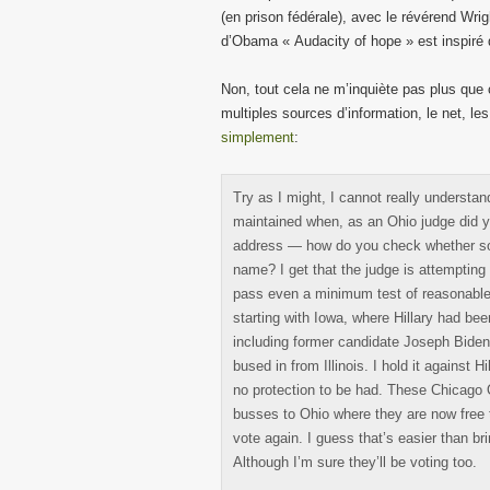
(en prison fédérale), avec le révérend Wrigh
d’Obama « Audacity of hope » est inspiré
Non, tout cela ne m’inquiète pas plus que 
multiples sources d’information, le net, le
simplement
:
Try as I might, I cannot really underst
maintained when, as an Ohio judge did ye
address — how do you check whether som
name? I get that the judge is attempting
pass even a minimum test of reasonab
starting with Iowa, where Hillary had be
including former candidate Joseph Bide
bused in from Illinois. I hold it against H
no protection to be had. These Chicago O
busses to Ohio where they are now free t
vote again. I guess that’s easier than br
Although I’m sure they’ll be voting too.