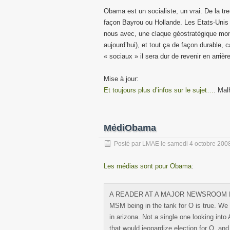
Obama est un socialiste, un vrai. De la t
façon Bayrou ou Hollande. Les Etats-Unis
nous avec, une claque géostratégique monu
aujourd’hui), et tout ça de façon durable
« sociaux » il sera dur de revenir en arrière
Mise à jour:
Et toujours plus d’infos sur le sujet…
. Mal
MédiObama
Posté par
LMAE
le
samedi 4 octobre 200
Les médias sont pour Obama
:
A READER AT A MAJOR NEWSROOM EMAIL
MSM being in the tank for O is true. We
in arizona. Not a single one looking into
that would jeopardize election for O, and