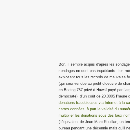
Bon, il semble acquis d’après les sondag
sondages ne sont pas inquiétants. Les médi
explosent tous les records de mauvaise fo
(qui sera vendue au profit d’oeuvre de cha
en Boeing 757 privé à Hawaï payé par l’a
démocrate), d’un coût de 20.000$ l’heure d
donations frauduleuses via Internet à la
cartes données, à part la validité du numé
multiplier les donations sous des faux no
(l’équivalent de Jean Marc Rouillan, un te
bureau pendant une décennie mais qu’il ne 