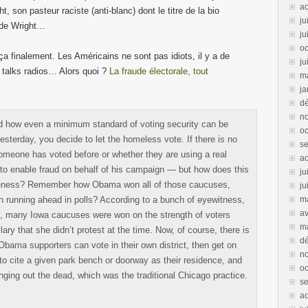
a
t, son pasteur raciste (anti-blanc) dont le titre de la bio
ju
 de Wright…
ju
oc
ça finalement. Les Américains ne sont pas idiots, il y a de
ju
s talks radios… Alors quoi ?
La fraude électorale, tout
m
ja
d
n
and how even a minimum standard of voting security can be
oc
sterday, you decide to let the homeless vote. If there is no
s
eone has voted before or whether they are using a real
a
 to enable fraud on behalf of his campaign — but how does this
ju
leness? Remember how Obama won all of those caucuses,
ju
en running ahead in polls? According to a bunch of eyewitness,
m
av
n, many Iowa caucuses were won on the strength of voters
m
illary that she didn’t protest at the time. Now, of course, there is
d
bama supporters can vote in their own district, then get on
n
o cite a given park bench or doorway as their residence, and
oc
inging out the dead, which was the traditional Chicago practice.
s
a