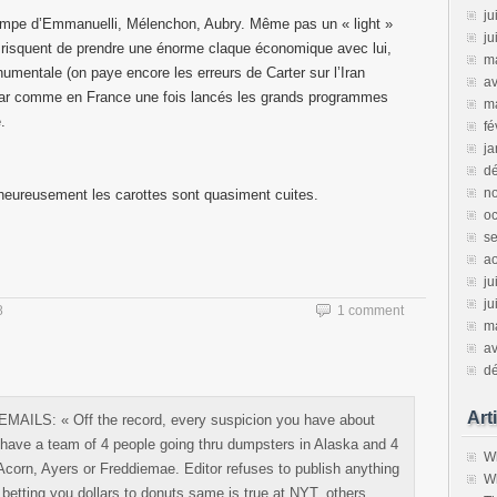
ju
rempe d’Emmanuelli, Mélenchon, Aubry. Même pas un « light »
ju
 risquent de prendre une énorme claque économique avec lui,
m
mentale (on paye encore les erreurs de Carter sur l’Iran
av
, car comme en France une fois lancés les grands programmes
m
.
fé
ja
d
n
heureusement les carottes sont quasiment cuites.
oc
s
a
ju
ju
8
1 comment
m
av
d
Art
S: « Off the record, every suspicion you have about
 have a team of 4 people going thru dumpsters in Alaska and 4
Wh
 Acorn, Ayers or Freddiemae. Editor refuses to publish anything
Wh
 betting you dollars to donuts same is true at NYT, others.