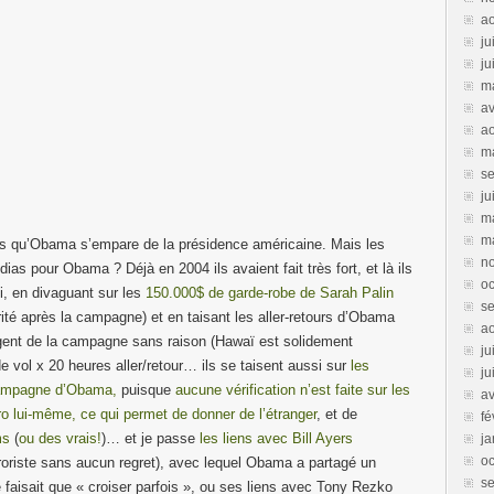
a
ju
ju
m
av
a
m
s
ju
m
m
es qu’Obama s’empare de la présidence américaine. Mais les
n
as pour Obama ? Déjà en 2004 ils avaient fait très fort, et là ils
oc
i, en divaguant sur les
150.000$ de garde-robe de Sarah Palin
s
rité après la campagne) et en taisant les aller-retours d’Obama
ao
rgent de la campagne sans raison (Hawaï est solidement
ju
e vol x 20 heures aller/retour… ils se taisent aussi sur
les
ju
 campagne d’Obama,
puisque
aucune vérification n’est faite sur les
av
ro lui-même, ce qui permet de donner de l’étranger
, et de
fé
ms
(
ou des vrais!
)… et je passe
les liens avec Bill Ayers
ja
oc
rroriste sans aucun regret), avec lequel Obama a partagé un
s
faisait que « croiser parfois », ou ses liens avec Tony Rezko