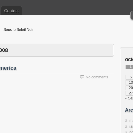
Contact
Sous le Soleil Noir
008
oct
L
America
No comments
6
13
20
27
« Se
Arc
m
ja
n