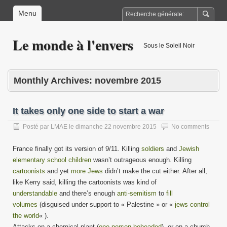
Menu
Le monde à l'envers
Sous le Soleil Noir
Monthly Archives:
novembre 2015
It takes only one side to start a war
Posté par
LMAE
le
dimanche 22 novembre 2015
No comments
France finally got its version of 9/11. Killing
soldiers
and
Jewish
elementary school children
wasn’t outrageous enough. Killing
cartoonists
and yet
more Jews
didn’t make the cut either. After all,
like Kerry said, killing the cartoonists was kind of
understandable
and there’s enough
anti-semitism
to
fill
volumes
(disguised under support to « Palestine » or «
jews control
the world
« ).
Attacks on a chemical plant (
one person beheaded
), or on a church