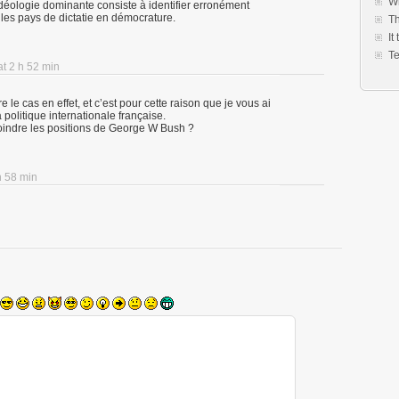
Wh
déologie dominante consiste à identifier erronément
r les pays de dictatie en démocrature.
Th
It
Te
at 2 h 52 min
 le cas en effet, et c’est pour cette raison que je vous ai
politique internationale française.
oindre les positions de George W Bush ?
h 58 min