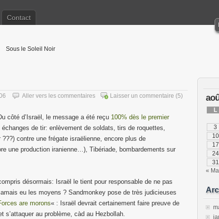
Contact
Sous le Soleil Noir
006
Aller vers les commentaires
Laisser un commentaire
(5)
aoû
L
Du côté d’Israël, le message a été reçu
100% dès le premier
3
 échanges de tir: enlèvement de soldats, tirs de roquettes,
10
r ???) contre une frégate israëlienne, encore plus de
17
re une production iranienne…), Tibériade, bombardements sur
24
31
« Ma
ompris désormais: Israël le tient pour responsable de ne pas
Arc
il jamais eu les moyens ? Sandmonkey pose de très judicieuses
 Forces are morons
« : Israël devrait certainement faire preuve de
m
t s’attaquer au problème, càd au Hezbollah.
ja