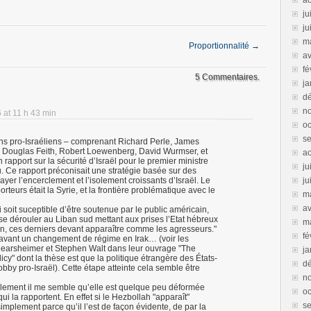
a
ju
ju
m
Proportionnalité
→
av
fé
5 Commentaires.
ja
d
n
6 at 11 h 43 min
oc
s
ns pro-Israéliens – comprenant Richard Perle, James
s, Douglas Feith, Robert Loewenberg, David Wurmser, et
a
apport sur la sécurité d’Israël pour le premier ministre
ju
 Ce rapport préconisait une stratégie basée sur des
er l’encerclement et l’isolement croissants d’Israël. Le
ju
rteurs était la Syrie, et la frontière problématique avec le
m
av
 soit suceptible d’être soutenue par le public américain,
 se dérouler au Liban sud mettant aux prises l’Etat hébreux
m
Iran, ces derniers devant apparaître comme les agresseurs."
fé
 avant un changement de régime en Irak… (voir les
earsheimer et Stephen Walt dans leur ouvrage "The
ja
cy" dont la thèse est que la politique étrangère des États-
d
obby pro-Israël). Cette étape atteinte cela semble être
n
réellement il me semble qu’elle est quelque peu déformée
oc
qui la rapportent. En effet si le Hezbollah "apparaît"
s
mplement parce qu’il l’est de façon évidente, de par la