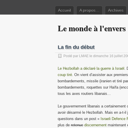
Accueil
A propos…
Archives
Le monde à l'envers
La fin du début
Posté par
LMAE
le dimanche 16 juillet 2
Le Hezbollah a déclaré la guerre à Israël
. 
coup tiré
. On vient d’assister aux premiers
bombardements, missile (iranien et tiré pa
bombardements, roquettes sur Haïfa (enco
tous les axes routiers libanais…
Le gouvernement libanais a certainement c
avoir désarmé le Hezbollah. Mais en a-t-
questions dans un post «
Israeli Defence
plus de
retenue
discernement
maintenant e