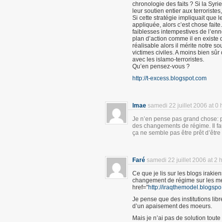
chronologie des faits ? Si la Syrie
leur soutien entier aux terroristes,
Si cette stratégie impliquait que l
appliquée, alors c’est chose faite.
faiblesses intempestives de l’en
plan d’action comme il en existe 
réalisable alors il mérite notre so
victimes civiles. A moins bien sûr
avec les islamo-terroristes.
Qu’en pensez-vous ?
http://t-excess.blogspot.com
lmae
samedi 22 juillet 2006 at 0
Je n’en pense pas grand chose: pou
des changements de régime. Il faut
ça ne semble pas être prêt d’être 
Faré
samedi 22 juillet 2006 at 2 
Ce que je lis sur les blogs irakie
changement de régime sur les men
href="
http://iraqthemodel.blogspo
Je pense que des institutions libr
d’un apaisement des moeurs.
Mais je n’ai pas de solution toute f