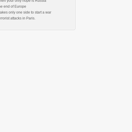
en your only hope is Russia
e end of Europe
 takes only one side to start a war
rrorist attacks in Paris.