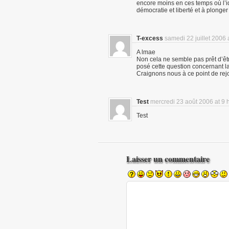
encore moins en ces temps où l’i
démocratie et liberté et à plonge
T-excess
samedi 22 juillet 2006 
A lmae
Non cela ne semble pas prêt d’être
posé cette question concernant la 
Craignons nous à ce point de rej
Test
mercredi 23 août 2006 at 9 
Test
Laisser un commentaire