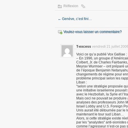
Réflexion
←
Genève, c’est fini…
Voulez-vous laisser un commentaire?
T-excess
vendredi 21 juillet 200
Voici ce qu’a publié Vox Galliae :
– En 1996, un groupe d’Américai
Colbert, Jr. de Charles Fairbank
Meyrav Wurmser – ont préparé un r
de l’époque Benjamin Netanyahu.
changements de régime pour enray
problème principal selon les rappo
Liban :
"selon une stratégie proposée qui
une initiative israelienne pouvait
avec le Hezbollah, la Syrie et l’
Mais ceci ne pouvait se produire
analyses des professeurs John M
Israel Lobby and U.S. Foreign Poli
Unis aurait été détournée par le l
maintenant le tour sud Liban…
Alors, si cette stratégie existe 
par les "analystes" anti-sionistes 
comme l’agresseur n’est-ce pas si