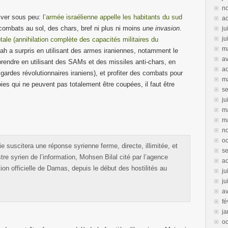
n
river sous peu:
l’armée israélienne appelle les habitants du sud
a
 combats au sol, des chars, bref ni plus ni moins
une invasion
.
ju
ju
otale (annihilation complète des capacités militaires du
m
lah a surpris en utilisant des armes iraniennes, notamment le
av
rprendre en utilisant des SAMs et des missiles anti-chars, en
a
 gardes révolutionnaires iraniens), et profiter des combats pour
m
ies qui ne peuvent pas totalement être coupées, il faut être
s
ju
m
m
n
oc
ie suscitera une réponse syrienne ferme, directe, illimitée, et
s
tre syrien de l’information, Mohsen Bilal cité par l’agence
ao
ion officielle de Damas, depuis le début des hostilités au
ju
ju
av
fé
ja
oc