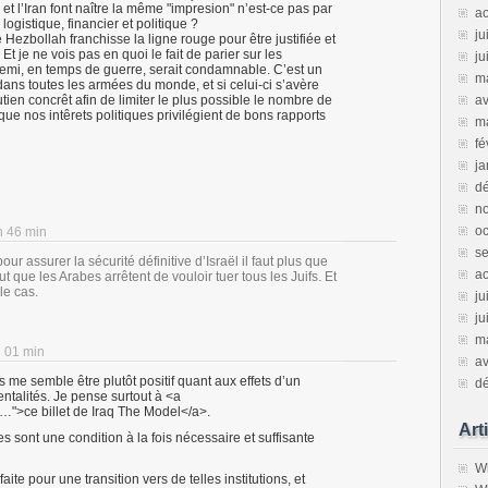
 et l’Iran font naître la même "impresion" n’est-ce pas par
a
 logistique, financier et politique ?
ju
e Hezbollah franchisse la ligne rouge pour être justifiée et
 Et je ne vois pas en quoi le fait de parier sur les
ju
nemi, en temps de guerre, serait condamnable. C’est un
m
dans toutes les armées du monde, et si celui-ci s’avère
utien concrêt afin de limiter le plus possible le nombre de
av
 que nos intêrets politiques privilégient de bons rapports
m
fé
ja
d
n
oc
 h 46 min
s
r assurer la sécurité définitive d’Israël il faut plus que
a
 que les Arabes arrêtent de vouloir tuer tous les Juifs. Et
le cas.
ju
ju
m
h 01 min
av
ns me semble être plutôt positif quant aux effets d’un
d
talités. Je pense surtout à <a
…">ce billet de Iraq The Model</a>.
Art
es sont une condition à la fois nécessaire et suffisante
Wh
aite pour une transition vers de telles institutions, et