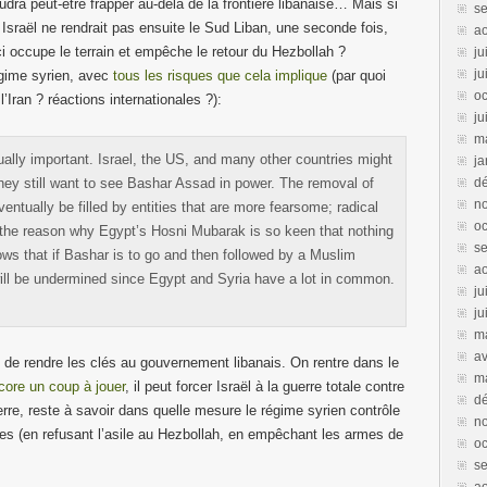
audra peut-être frapper au-delà de la frontière libanaise… Mais si
s
i Israël ne rendrait pas ensuite le Sud Liban, une seconde fois,
a
i occupe le terrain et empêche le retour du Hezbollah ?
ju
ju
régime syrien, avec
tous les risques que cela implique
(par quoi
oc
l’Iran ? réactions internationales ?):
ju
m
ually important. Israel, the US, and many other countries might
ja
they still want to see Bashar Assad in power. The removal of
d
n
ntually be filled by entities that are more fearsome; radical
oc
 the reason why Egypt’s Hosni Mubarak is so keen that nothing
s
ws that if Bashar is to go and then followed by a Muslim
a
ill be undermined since Egypt and Syria have a lot in common.
ju
ju
m
av
t de rendre les clés au gouvernement libanais. On rentre dans le
m
core un coup à jouer
, il peut forcer Israël à la guerre totale contre
d
uerre, reste à savoir dans quelle mesure le régime syrien contrôle
n
res (en refusant l’asile au Hezbollah, en empêchant les armes de
oc
s