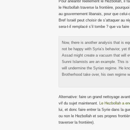
Pour anéantir réellement le Hezbollah, il f
le Hezbollah traverse la frontière, pourquo
au gouvernement libanais, pour que celui-c
Bref Israël peut choisir de s’attaquer au 
sera-t-il remplacé s’il tombe ? que va faire 
Now, there is another analysis that is eq
not be happy with Syria’s behavior, yet 
Assad might create a vacuum that will eve
Sunni Islamists are an example. This is
will undermine the Syrian regime. He kno
Brotherhood take over, his own regime w
Alternative: faire un grand nettoyage avan
vif du sujet maintenant.
Le Hezbollah a en
lui, et donc faire entrer la Syrie dans la g
ou non le Hezbollah et ses propres frontiè
traverser la frontière).