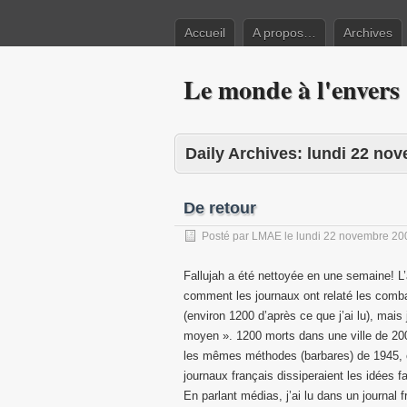
Accueil
A propos…
Archives
Le monde à l'envers
Daily Archives:
lundi 22 no
De retour
Posté par
LMAE
le
lundi 22 novembre 20
Fallujah a été nettoyée en une semaine! L
comment les journaux ont relaté les combat
(environ 1200 d’après ce que j’ai lu), mai
moyen ». 1200 morts dans une ville de 20
les mêmes méthodes (barbares) de 1945, ce
journaux français dissiperaient les idées
En parlant médias, j’ai lu dans un journal f