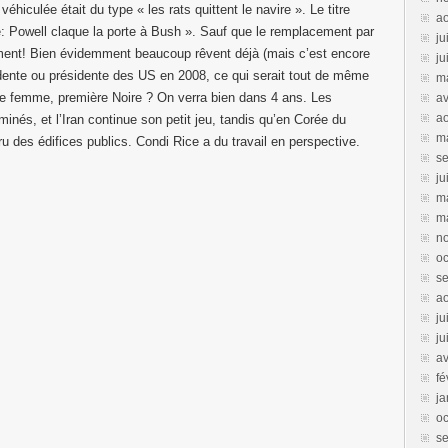
iculée était du type « les rats quittent le navire ». Le titre
a
: Powell claque la porte à Bush ». Sauf que le remplacement par
ju
ment! Bien évidemment beaucoup rêvent déjà (mais c’est encore
ju
dente ou présidente des US en 2008, ce qui serait tout de même
m
re femme, première Noire ? On verra bien dans 4 ans. Les
av
a
inés, et l’Iran continue son petit jeu, tandis qu’en Corée du
m
ru des édifices publics. Condi Rice a du travail en perspective.
s
ju
m
m
n
oc
s
ao
ju
ju
av
fé
ja
oc
s