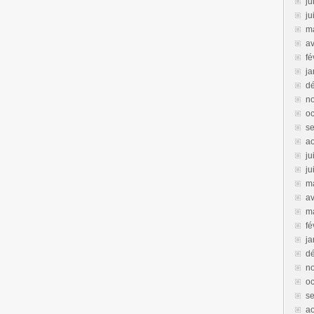
ju
ju
m
av
fé
ja
d
n
oc
s
a
ju
ju
m
av
m
fé
ja
d
n
oc
s
a