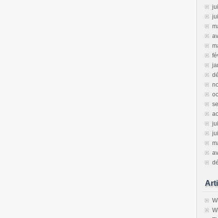
ju
ju
m
av
m
fé
ja
d
n
oc
s
a
ju
ju
m
av
d
Art
Wh
Wh