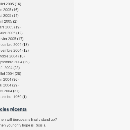
illet 2005
(16)
in 2005
(16)
ai 2005
(14)
ril 2005
(2)
ars 2005
(19)
vrier 2005
(12)
nvier 2005
(17)
écembre 2004
(13)
ovembre 2004
(12)
tobre 2004
(18)
eptembre 2004
(29)
oût 2004
(28)
illet 2004
(28)
in 2004
(36)
ai 2004
(29)
ril 2004
(31)
écembre 1969
(1)
icles récents
en will Europeans finally stand up?
en your only hope is Russia