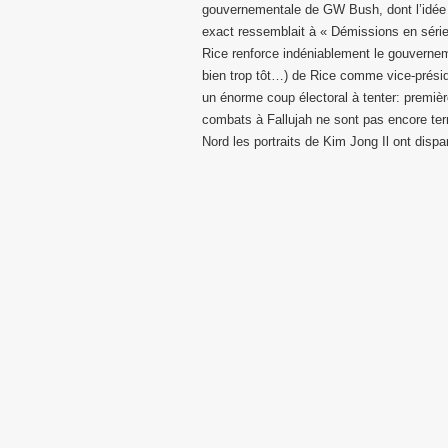
gouvernementale de GW Bush, dont l’idée véh
exact ressemblait à « Démissions en série
Rice renforce indéniablement le gouverne
bien trop tôt…) de Rice comme vice-prési
un énorme coup électoral à tenter: premiè
combats à Fallujah ne sont pas encore term
Nord les portraits de Kim Jong Il ont dispa