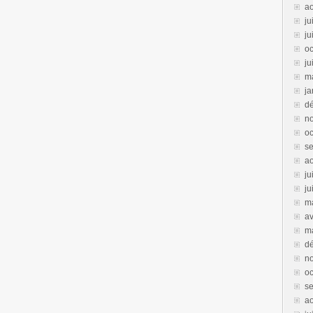
a
ju
ju
oc
ju
m
ja
d
n
oc
s
a
ju
ju
m
av
m
d
n
oc
s
a