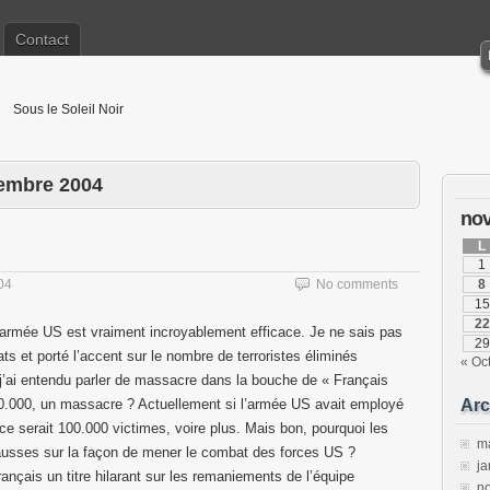
Contact
Sous le Soleil Noir
vembre 2004
no
L
1
04
No comments
8
15
22
’armée US est vraiment incroyablement efficace. Je ne sais pas
29
s et porté l’accent sur le nombre de terroristes éliminés
« Oc
s j’ai entendu parler de massacre dans la bouche de « Français
0.000, un massacre ? Actuellement si l’armée US avait employé
Arc
 serait 100.000 victimes, voire plus. Mais bon, pourquoi les
m
 fausses sur la façon de mener le combat des forces US ?
ja
rançais un titre hilarant sur les remaniements de l’équipe
n