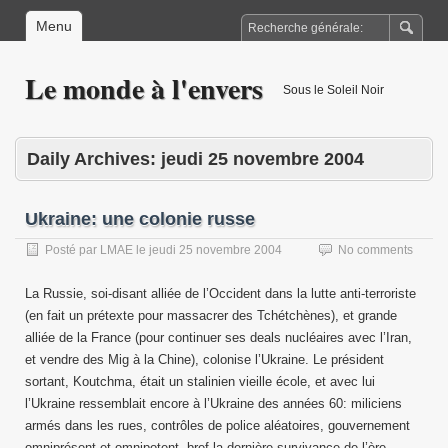
Menu
Le monde à l'envers
Sous le Soleil Noir
Daily Archives:
jeudi 25 novembre 2004
Ukraine: une colonie russe
Posté par
LMAE
le
jeudi 25 novembre 2004
No comments
La Russie, soi-disant alliée de l’Occident dans la lutte anti-terroriste
(en fait un prétexte pour massacrer des Tchétchènes), et grande
alliée de la France (pour continuer ses deals nucléaires avec l’Iran,
et vendre des Mig à la Chine), colonise l’Ukraine. Le président
sortant, Koutchma, était un stalinien vieille école, et avec lui
l’Ukraine ressemblait encore à l’Ukraine des années 60: miliciens
armés dans les rues, contrôles de police aléatoires, gouvernement
omniprésent et omnipotent, bref la dernière survivance de l’ère