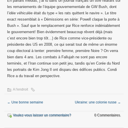
En parlant médias, j’ai lu dans un journal français un titre hilarant sur
les remaniements de l’équipe gouvernementale de GW Bush, dont
l’idée véhiculée était du type « les rats quittent le navire ». Le titre
exact ressemblait à « Démissions en série: Powell claque la porte à
Bush ». Sauf que le remplacement par Rice renforce indéniablement
le gouvernement! Bien évidemment beaucoup rêvent déjà (mais
c’est encore bien trop tôt…) de Rice comme vice-présidente ou
présidente des US en 2008, ce qui serait tout de même un énorme
coup électoral à tenter: première femme, première Noire ? On verra
bien dans 4 ans. Les combats à Fallujah ne sont pas encore
terminés, et l’Iran continue son petit jeu, tandis qu’en Corée du Nord
les portraits de Kim Jong Il ont disparu des édifices publics. Condi
Rice a du travail en perspective.
A l'endroit
←
Une bonne semaine
Ukraine: une colonie russe
→
Voulez-vous laisser un commentaire?
0 Commentaires.