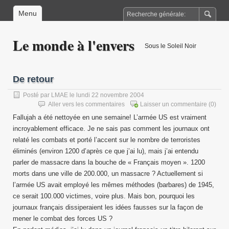
Menu
Le monde à l'envers
Sous le Soleil Noir
De retour
Posté par
LMAE
le lundi 22 novembre 2004
Aller vers les commentaires
Laisser un commentaire
(0)
Fallujah a été nettoyée en une semaine! L’armée US est vraiment
incroyablement efficace. Je ne sais pas comment les journaux ont
relaté les combats et porté l’accent sur le nombre de terroristes
éliminés (environ 1200 d’après ce que j’ai lu), mais j’ai entendu
parler de massacre dans la bouche de « Français moyen ». 1200
morts dans une ville de 200.000, un massacre ? Actuellement si
l’armée US avait employé les mêmes méthodes (barbares) de 1945,
ce serait 100.000 victimes, voire plus. Mais bon, pourquoi les
journaux français dissiperaient les idées fausses sur la façon de
mener le combat des forces US ?