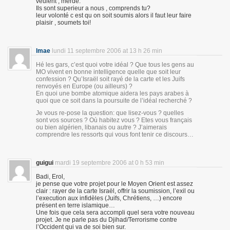
veulent , merde.
Ils sont superieur a nous , comprends tu?
leur volonté c est qu on soit soumis alors il faut leur faire
plaisir , soumets toi!
lmae
lundi 11 septembre 2006 at 13 h 26 min
Hé les gars, c’est quoi votre idéal ? Que tous les gens au
MO vivent en bonne intelligence quelle que soit leur
confession ? Qu’Israël soit rayé de la carte et les Juifs
renvoyés en Europe (ou ailleurs) ?
En quoi une bombe atomique aidera les pays arabes à
quoi que ce soit dans la poursuite de l’idéal recherché ?
Je vous re-pose la question: que lisez-vous ? quelles
sont vos sources ? Où habitez vous ? Etes vous français
ou bien algérien, libanais ou autre ? J’aimerais
comprendre les ressorts qui vous font tenir ce discours…
guigui
mardi 19 septembre 2006 at 0 h 53 min
Badi, Erol,
je pense que votre projet pour le Moyen Orient est assez
clair : rayer de la carte Israël, offrir la soumission, l’exil ou
l’execution aux infidèles (Juifs, Chrétiens, …) encore
présent en terre islamique…
Une fois que cela sera accompli quel sera votre nouveau
projet. Je ne parle pas du Djihad/Terrorisme contre
l’Occident qui va de soi bien sur.