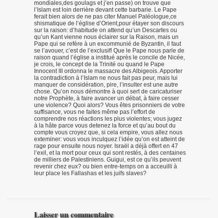
mondiales,des goulags et j’en passe) on trouve que
l’Islam est loin derrière devant cette barbarie. Le Pape
ferait bien alors de ne pas citer Manuel Paléologue,ce
shismatique de l’église d’Orient,pour étayer son discours
sur la raison: d’habitude on attend qu’un Descartes ou
qu’un Kant vienne nous éclairer sur la Raison, mais un
Pape qui se refère à un excommunié de Byzantin, il faut
se l’avouer, c’est de l’exclusif! Que le Pape nous parle de
raison quand l’église a institué après le concile de Nicée,
je crois, le concept de la Trinité ou quand le Pape
Innocent III ordonna le massacre des Albigeois. Apporter
la contradiction à l’Islam ne nous fait pas peur, mais lui
manquer de considération, pire, l’insulter est une autre
chose. Qu’on nous démontre à quoi sert de caricaturiser
notre Prophète, à faire avancer un débat, à faire cesser
une violence? Quoi alors? Vous êtes prisonniers de votre
suffisance, vous ne faites même pas l’effort de
comprendre nos réactions les plus violentes; vous jugez
à la hâte parce vous detenez la force et qu’au bout du
compte vous croyez que, si cela empire, vous allez nous
exteminer: vous vous inculquez l’idée qu’on est atteint de
rage pour ensuite nous noyer. Israël a déjà offert en 47
l’exil, et la mort pour ceux qui sont restés, à des centaines
de milliers de Palestiniens. Guigui, est ce qu’ils peuvent
revenir chez eux? ou bien entre-temps on a acceuilli à
leur place les Fallashas et les juifs slaves?
Laisser un commentaire