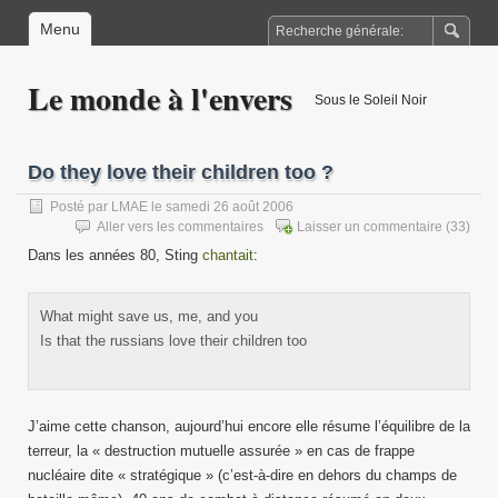
Menu
Le monde à l'envers
Sous le Soleil Noir
Do they love their children too ?
Posté par
LMAE
le samedi 26 août 2006
Aller vers les commentaires
Laisser un commentaire
(33)
Dans les années 80, Sting
chantait
:
What might save us, me, and you
Is that the russians love their children too
J’aime cette chanson, aujourd’hui encore elle résume l’équilibre de la
terreur, la « destruction mutuelle assurée » en cas de frappe
nucléaire dite « stratégique » (c’est-à-dire en dehors du champs de