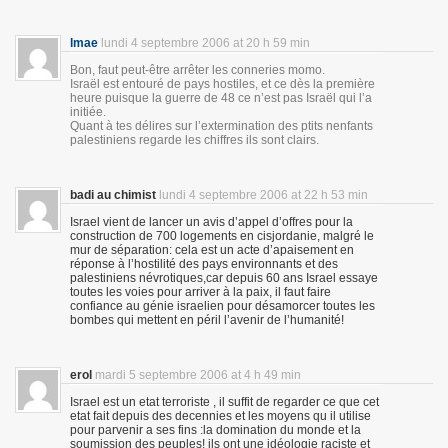
lmae
lundi 4 septembre 2006 at 20 h 59 min
Bon, faut peut-être arrêter les conneries momo.
Israël est entouré de pays hostiles, et ce dès la première
heure puisque la guerre de 48 ce n’est pas Israël qui l’a
initiée.
Quant à tes délires sur l’extermination des ptits nenfants
palestiniens regarde les chiffres ils sont clairs.
badi au chimist
lundi 4 septembre 2006 at 22 h 53 min
Israel vient de lancer un avis d’appel d’offres pour la
construction de 700 logements en cisjordanie, malgré le
mur de séparation: cela est un acte d’apaisement en
réponse à l’hostilité des pays environnants et des
palestiniens névrotiques,car depuis 60 ans Israel essaye
toutes les voies pour arriver à la paix, il faut faire
confiance au génie israelien pour désamorcer toutes les
bombes qui mettent en péril l’avenir de l’humanité!
erol
mardi 5 septembre 2006 at 4 h 49 min
Israel est un etat terroriste , il suffit de regarder ce que cet
etat fait depuis des decennies et les moyens qu il utilise
pour parvenir a ses fins :la domination du monde et la
soumission des peuples! ils ont une idéologie raciste et