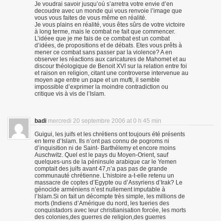
Je voudrai savoir jusqu’où s’arretra votre envie d’en
decoudre avec un monde qui vous renvoie l’image que
vous vous faites de vous même en réalité.
Je vous plains en réalité, vous êtes sûrs de votre victoire
à long terme, mais le combat ne fait que commencer.
L’idéee que je me fais de ce combat est un combat
d’idées, de propositions et de débats. Etes vous prêts à
mener ce combat sans passer par la violence? A en
observer les réactions aux caricatures de Mahomet et au
discour théologique de Benoit XVI sur la relation entre foi
et raison en religion, citant une controverse intervenue au
moyen age entre un pape et un mufti, il semble
impossible d’exprimer la moindre contradiction ou
critique vis à vis de l’Islam.
badi
mercredi 20 septembre 2006 at 0 h 45 min
Guigui, les juifs et les chrétiens ont toujours été présents
en terre d’Islam. Ils n’ont pas connu de pogroms ni
d’inquisition ni de Saint- Barthélemy et encore moins
Auschwitz. Quel est le pays du Moyen-Orient, sauf
quelques-uns de la péninsule arabique car le Yemen
comptait des juifs avant 47,n’a pas pas de grande
communauté chrétienne. L’histoire a-t-elle retenu un
massacre de coptes d’Egypte ou d’Assyriens d’Irak? Le
génocide arméniens n’est nullement imputable à
l’Islam.Si on fait un décompte très simple, les millions de
morts (Indiens d’Amérique du nord, les tueries des
conquistadors avec leur christianisation forcée, les morts
des colonies,des guerres de religion,des guerres