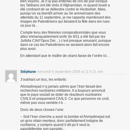
Ben voyons. Je n’ai pas entendu de cris de joie lorsque
les Talibans ont été virés d’Afghanistan, ni quand Israël a
été contraint de se défendre contre le Hezbollah. Mais,
puisqu’on va bientôt arriver au 5e anniversaire des
attentats du 11 septembre, je me rappelle maintenant des
images de Palestiniens qui faisaient la fête dans les rues
ce jour-là…
Compte tenu des théories conspirationnistes que vous
allez immanquablement sortir (le 9/11 a été fait par les
Juifs/la CIA/l’Opus Dei…) c’est presque amusant, puisque
dans ce cas les Palestiniens se seraient alors fait encore
plus avoir.
En attendant que le maître de céans fasse de l’ordre ici…
Stéphane
mercredi 6 septembre 2006 at 11 h 21 min
J’oubliais un truc, les enfants:
Ahmadinejad n’a jamais admis que l’Iran faisait des
recherches nucléaires militaires. Il a toujours annoncé
que le pays voulait se doter de réacteurs nucléaires
CIVILS et uniquement CIVILS. Ce que personne ne croit,
même pas vous semble-t-il…
Donc de deux choses l’une:
– Soit l’Iran cherche a avoir la bombe et Ahmadinejad est
un gros vilain menteur, donc parfaitement indigne de
confiance, y compris quand il dit qu’il veut la
paix/défendre son pays/etc.;