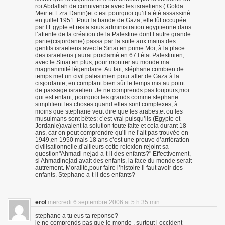
roi Abdallah de connivence avec les israeliens ( Golda
Meir et Ezra Danin)et c’est pourquoi qu’il a été assassiné
en juillet 1951. Pour la bande de Gaza, elle fût occupée
par l’Egypte et resta sous administration egyptienne dans
l’attente de la création de la Palestine dont l’autre grande
partie(cisjordanie) passa par la suite aux mains des
gentils israeliens avec le Sinaï en prime.Moi, à la place
des israeliens j’aurai proclamé en 67 l’état Palestinien,
avec le Sinaï en plus, pour montrer au monde ma
magnanimité légendaire. Au fait, stéphane combien de
temps met un civil palestinien pour aller de Gaza à la
cisjordanie, en comptant bien sûr le temps mis au point
de passage israelien. Je ne comprends pas toujours,moi
qui est enfant, pourquoi les grands comme stephane
simplifient les choses quand elles sont complexes, à
moins que stephane veut dire que les arabes,et ou les
musulmans sont bêtes; c’est vrai puisqu’ils (Egypte et
Jordanie)avaient la solution toute faite et cela durant 18
ans, car on peut comprendre qu’il ne l’ait pas trouvée en
1949,en 1950 mais 18 ans c’est une preuve d’arriération
civilisationnelle,d’ailleurs cette relexion rejoint sa
question"Ahmadi nejad a-t-il des enfants?" Effectivement,
si Ahmadinejad avait des enfants, la face du monde serait
autrement. Moralité,pour faire l’histoire il faut avoir des
enfants. Stephane a-t-il des enfants?
erol
mercredi 6 septembre 2006 at 5 h 35 min
stephane a tu eus ta reponse?
je ne comprends pas que le monde , surtout l occident