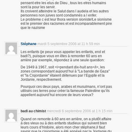
pensent etre les elus de Dieu , tous les etres humains
sont la pour les servir.
Ils croivent atteindre le Salut dans l audela et les autres
personnes non juives sont condamnés a l enfer.
Le probleme c est leur thora version sioniste!Le sionisme
est le premier des racismes et est incomparablement pire
que le nazisme
Stéphane
mardi 5 septembre 2006 at 11 h 59 min
Les enfants (je peux vous appeler les enfants, erol et
badi?), puisque vous en êtes à remonter 60 ans en
arrière par exemple, répondez à une seule question:
De 1949 à 1967, soit <i>pendant dix-huit ans</i>, les
zones correspondant aujourd’hui à "La bande de Gaza"
et "la Cisjordanie" étaient détenues par l’Egypte et la
Jordanie, respectivement.
Pourquoi ces deux pays, arabes et musulmans, n’ont pas
utilisés ces terres pour créer la fameuse Palestine qu’ils
appellent aujourd’hui encore de leurs voeux?
badi au chimist
mercredi 6 septembre 2006 at 1 h 15 min
Quand on remonte à 60 ans en arrière, on a plutôt affaire
à des vieux ou à des enfants studieux qui suivent bien
leurs cours d’histoire, alors mon cher stéphane,il faut
savoir que la cisjordanie a été annéxé par la Jordanie du