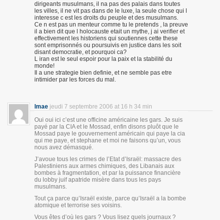
dirigeants musulmans, il na pas des palais dans toutes
les villes, il ne vit pas dans de le luxe, la seule chose qui l
interesse c est les droits du peuple et des musulmans.
Ce n est pas un menteur comme tu le pretends , la preuve
il a bien dit que l holocauste etait un mythe, j ai verifier et
effectivement les historiens qui soutiennes cette these
sont emprisonnés ou poursuivis en justice dans les soit
disant democratie, et pourquoi ca?
L iran est le seul espoir pour la paix et la stabilité du
monde!
Il a une strategie bien definie, et ne semble pas etre
intimider par les forces du mal.
lmae
jeudi 7 septembre 2006 at 16 h 34 min
Oui oui ici c’est une officine américaine les gars. Je suis
payé par la CIA et le Mossad, enfin disons pluôt que le
Mossad paye le gouvernement américain qui paye la cia
qui me paye, et stephane et moi ne faisons qu’un, vous
nous avez démasqué.
J’avoue tous les crimes de l’Etat d’Israël: massacre des
Palestiniens aux armes chimiques, des Libanais aux
bombes à fragmentation, et par la puissance financière
du lobby juif apatride misère dans tous les pays
musulmans.
Tout ça parce qu’Israël existe, parce qu’Israël a la bombe
atomique et terrorise ses voisins.
Vous êtes d’où les gars ? Vous lisez quels journaux ?