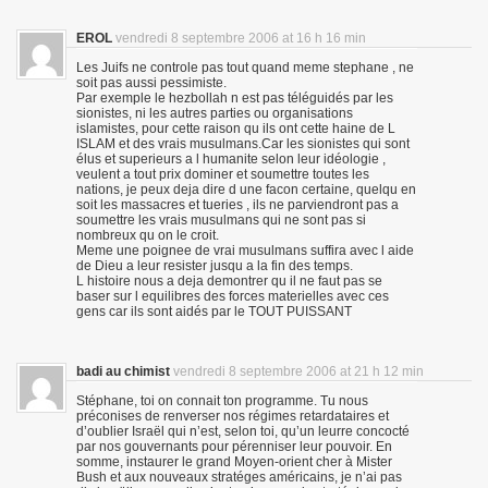
EROL
vendredi 8 septembre 2006 at 16 h 16 min
Les Juifs ne controle pas tout quand meme stephane , ne
soit pas aussi pessimiste.
Par exemple le hezbollah n est pas téléguidés par les
sionistes, ni les autres parties ou organisations
islamistes, pour cette raison qu ils ont cette haine de L
ISLAM et des vrais musulmans.Car les sionistes qui sont
élus et superieurs a l humanite selon leur idéologie ,
veulent a tout prix dominer et soumettre toutes les
nations, je peux deja dire d une facon certaine, quelqu en
soit les massacres et tueries , ils ne parviendront pas a
soumettre les vrais musulmans qui ne sont pas si
nombreux qu on le croit.
Meme une poignee de vrai musulmans suffira avec l aide
de Dieu a leur resister jusqu a la fin des temps.
L histoire nous a deja demontrer qu il ne faut pas se
baser sur l equilibres des forces materielles avec ces
gens car ils sont aidés par le TOUT PUISSANT
badi au chimist
vendredi 8 septembre 2006 at 21 h 12 min
Stéphane, toi on connait ton programme. Tu nous
préconises de renverser nos régimes retardataires et
d’oublier Israël qui n’est, selon toi, qu’un leurre concocté
par nos gouvernants pour pérenniser leur pouvoir. En
somme, instaurer le grand Moyen-orient cher à Mister
Bush et aux nouveaux stratéges américains, je n’ai pas