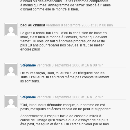
d’Israel ou des américains. Faites l’effort de comprendre
à moins qu’Imae’ annagramme de "amie" soit déjà l’ amie
d’Israel comme elle le montre si bien.
badi au chimist
vendredi 8 septembre 2006 at 13 h 08 min
Le gras a rendu ton l en i, d’où la confusion de lmae en
imae, c’est bien le monde à l’envers, "aime" qui devient
"lame". Tu vois, on fait d’énormes progrés, on ne reste
plus 18 ans pour réparer nos bévues, il faut se méfier
encore plus!
Stéphane
vendredi 8 septembre 2006 at 16 h 08 min
De toutes façon, Badi, toi aussi tu es téléguidé par les
Juifs. D’ailleurs, tu t’en rend même pas compte tellement
ils sont forts.
Stéphane
vendredi 8 septembre 2006 at 16 h 12 min
"Oui, Israel nous démontre chaque jour comme on est
petits, mesquins et lâches et cela on ne peut le supporter"
Apparemment, il est plus facile de casser le miroir à
cause de l’image qu’il renvoie que d’essayer de ne plus
être petit, mesquin et lâche. Ou l’art de niveler par le bas.