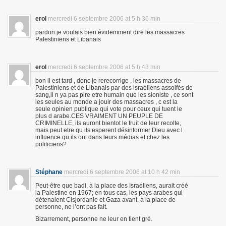
erol
mercredi 6 septembre 2006 at 5 h 36 min
pardon je voulais bien évidemment dire les massacres
Palestiniens et Libanais
erol
mercredi 6 septembre 2006 at 5 h 43 min
bon il est tard , donc je rerecorrige , les massacres de
Palestiniens et de Libanais par des israéliens assoifés de
sang,il n ya pas pire etre humain que les sioniste , ce sont
les seules au monde a jouir des massacres , c est la
seule opinien publique qui vote pour ceux qui tuent le
plus d arabe.CES VRAIMENT UN PEUPLE DE
CRIMINELLE, ils auront bientot le fruit de leur recolte,
mais peut etre qu ils esperent désinformer Dieu avec l
influence qu ils ont dans leurs médias et chez les
politiciens?
Stéphane
mercredi 6 septembre 2006 at 10 h 42 min
Peut-être que badi, à la place des Israéliens, aurait créé
la Palestine en 1967; en tous cas, les pays arabes qui
détenaient Cisjordanie et Gaza avant, à la place de
personne, ne l’ont pas fait.
Bizarrement, personne ne leur en tient gré.