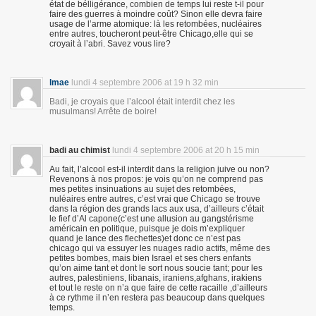
état de bélligérance, combien de temps lui reste t-il pour
faire des guerres à moindre coût? Sinon elle devra faire
usage de l’arme atomique: là les retombées, nucléaires
entre autres, toucheront peut-être Chicago,elle qui se
croyait à l’abri. Savez vous lire?
lmae
lundi 4 septembre 2006 at 19 h 32 min
Badi, je croyais que l’alcool était interdit chez les
musulmans! Arrête de boire!
badi au chimist
lundi 4 septembre 2006 at 20 h 15 min
Au fait, l’alcool est-il interdit dans la religion juive ou non?
Revenons à nos propos: je vois qu’on ne comprend pas
mes petites insinuations au sujet des retombées,
nuléaires entre autres, c’est vrai que Chicago se trouve
dans la région des grands lacs aux usa, d’ailleurs c’était
le fief d’Al capone(c’est une allusion au gangstérisme
américain en politique, puisque je dois m’expliquer
quand je lance des flechettes)et donc ce n’est pas
chicago qui va essuyer les nuages radio actifs, même des
petites bombes, mais bien Israel et ses chers enfants
qu’on aime tant et dont le sort nous soucie tant; pour les
autres, palestiniens, libanais, iraniens,afghans, irakiens
et tout le reste on n’a que faire de cette racaille ,d’ailleurs
à ce rythme il n’en restera pas beaucoup dans quelques
temps.