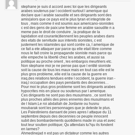
stephane je suis d accord avec toi que les dirigeants
arabes soutenus par l occident surtout l amerique qui
declare que l arabie saoudite et ses dirigeants sont des
amis(alors que ce pays est le plus tyran et integriste de
tous , mais comme il est soumis aux americano-sionistes
c est des gens de paix:une femme en arabie saoudite n a
meme pas le droit de conduire , la pratique de la
lapidation est courante)tiennent les peuples arabes dans
des etats de servitude aux interets sionistes, c est
justement les islamistes qui sont contre ca, l amerique de
ce fait a ete attaquer par parce qu elle etait libre comme
nous le fait croire la propagande sioniste mais parce qu
elle empeche la liberté chez les arabes, et aussi sa
politique au proche orient , les embargos meurtriers etc.
Non stephane moi je ne pense pas que l entité sioniste
soit la cause de tous les maux mais en tout cas elle est le
plus gros probleme, elle est la cause de la guerre en
iraq,des relations tendues entre l occident, la guerre iran -
iraq,l occupation des pays pendants des decennies…
Pour moi le plus gros probleme sont les dirigeants arabes
hypocrites mis en place ou soutenus par l amerique.
Ces dirigeants ne sont pas des musulmans , ce sont les
plus proches alliés des pires ennemis des musulmans et
de l Islam.Le roi abdallah de Jordanie ou husnu
moubarak sont les personnages que je deteste le plus.
Les Palestiniens dansant de joies apres l attaque du 11
septembre:depuis des decennies ce peuple innocent
subit des bombardements quotidiens made in usa et avec
tout leur soutien politique; Qu attendais tu?qu ils fondent
en larmes?
Ahmedinejad n est pas un dictateur comme les autres