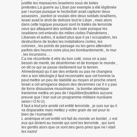
justifie les massacres israeliens sous de betes
pretextes.La guerre au Liban par exemple a été légitimée
par l europe:puisque le hezbollah avait capturer deux
assassins , pardon je voulais dire deux soldats israéliens,
Israel avait le droit de detruire tout le Liban , mais alors
dans cette logique pourquoi sont ils traités de terroriste
ceux qui attaquent des soldats de t-sale puisque les
israéliens ont enlevés dix milles civiles Palestiniens ,
Libanais et autres, d autant plus que il ya l occupation, les
destructions de toutes les installations civiles, les
colonies , les points de passage ou les gens attendent
parfois des heures voire plus,les bombardements , le mur
, les incursions….
Ca me réconforte d etre du bon coté, nous on a pas
besoin de mentir, de désinformer et de tromper le monde ,
on dit ce qui se passe réellement sur le terrein.
Ahmedinejad qu il aie des enfants ou pas ne changera
rien a son idéologie,il faut reconnaitre que cet homme la
peut mettre un peu de stabilité au moyen et proche orient.
Israel a cet arrogance depuis des decennies car il n y pas
de force dissuasive musulmane , la bombe atomique
Iranienne mettra un peu de l équilibre(toutefois aucune
preuve que l Iran suit un programme militaire nucléaire
selon l O N U).
Il faut a tout prix arreté cet entité terroriste , je suis sur qu il
va disparaitre mais mettez y votre grain de sel pour le
bien de l humanité.
L amérique et cet entité ont fait du monde un bordel , c est
eux qui dictent au monde qui sont les terroriste , qui sont
les gentils alors que ce sont des gens pires que ne l etait
les nazis!