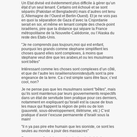
Un Etat divisé est évidemment plus difficile à gérer qu’un
état d’un seul tenant. Certains ont échoué et se sont
séparés (Pakistan et Bengladesh) mais d’autres ont tenu
(L’Allemagne de l’Ouest et Berlin-Ouest). Et je ne vois pas
en quoi la séparation de Gaza d’avec la Cisjordanie
serait en soi, et même en tenant compte des check-point
israéliens, pire que la distance qui sépare la France
métropolitaine de la Nouvelle-Calédonie, ou l’Alaska du
reste des Etats-Unis.
"Je ne comprends pas toujours,moi qui est enfant,
pourquoi les grands comme stephane simplifient les
choses quand elles sont complexes, à moins que
stephane veut dire que les arabes,et ou les musulmans
sont bêtes"
Intéressant comme les choses sont complexes d’un côté,
et que de l’autre les israéliens/sionistes/juifs sont la pire
engeance de la terre. Ca c’est simple sans être faux; c’est
cool, non?
Je ne pense pas que les musulmans soient "bêtes", mais
qu’ils sont maintenus par leurs gouvernements respectifs
dans un état de servitude bien pratique pour ces derniers,
notamment en expliquant qu’Israël est la cause de tous
les maux qui frappent la région de près ou de loin
(pauvreté, sous-développement, illétrisme, etc.) C’est
pratique d’avoir l’excuse permanente d’Israël sous la
main!
"il n ya pas pire etre humain que les sioniste, ce sont les
seules au monde a jouir des massacres"