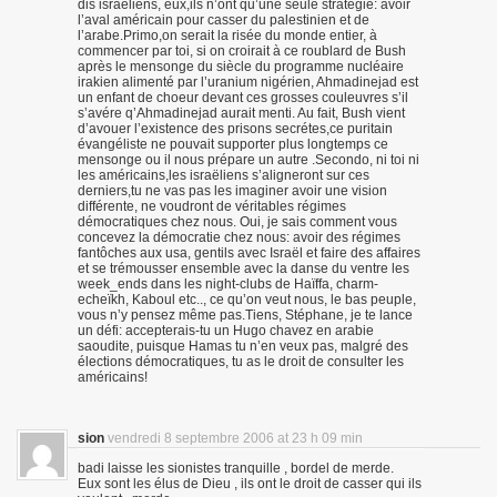
dis israëliens, eux,ils n’ont qu’une seule stratégie: avoir
l’aval américain pour casser du palestinien et de
l’arabe.Primo,on serait la risée du monde entier, à
commencer par toi, si on croirait à ce roublard de Bush
après le mensonge du siècle du programme nucléaire
irakien alimenté par l’uranium nigérien, Ahmadinejad est
un enfant de choeur devant ces grosses couleuvres s’il
s’avére q’Ahmadinejad aurait menti. Au fait, Bush vient
d’avouer l’existence des prisons secrétes,ce puritain
évangéliste ne pouvait supporter plus longtemps ce
mensonge ou il nous prépare un autre .Secondo, ni toi ni
les américains,les israëliens s’aligneront sur ces
derniers,tu ne vas pas les imaginer avoir une vision
différente, ne voudront de véritables régimes
démocratiques chez nous. Oui, je sais comment vous
concevez la démocratie chez nous: avoir des régimes
fantôches aux usa, gentils avec Israël et faire des affaires
et se trémousser ensemble avec la danse du ventre les
week_ends dans les night-clubs de Haïffa, charm-
echeïkh, Kaboul etc.., ce qu’on veut nous, le bas peuple,
vous n’y pensez même pas.Tiens, Stéphane, je te lance
un défi: accepterais-tu un Hugo chavez en arabie
saoudite, puisque Hamas tu n’en veux pas, malgré des
élections démocratiques, tu as le droit de consulter les
américains!
sion
vendredi 8 septembre 2006 at 23 h 09 min
badi laisse les sionistes tranquille , bordel de merde.
Eux sont les élus de Dieu , ils ont le droit de casser qui ils