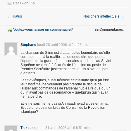
Réflexion
←
Hiatus
Nos chers intellectuels
→
Voulez-vous laisser un commentaire?
33 Commentaires.
Stéphane
lundi 28 août 2006 at 9 h 23 min
La chanson de Sting est d’autant plus légendaire qu’elle
correspondait à la réalité: j’ai entendu dire que pendant
l’époque de la guerre froide, certains candidats au Soviet
Suprême avaient été écartés de l’élection au poste de
Premier Secrétaire justement parce qu’ils n’avaient pas
d’enfants.
Les Soviétiques, aussi névrosé et totalitaire qu’a pu être
leur système, ne voulaient pas prendre le risque de
laisser aux commandes de l’arsenal nucléaire quelqu’un
qui n’avait pas de descendance – quelqu’un qui n’avait
rien à perdre.
Et je ne sais même pas si Ahmaadinejad a des enfants…
Et que dire des membres du Conseil de la Révolution
Islamique?
T-excess
jeudi 31 août 2006 at 19 h 51 min