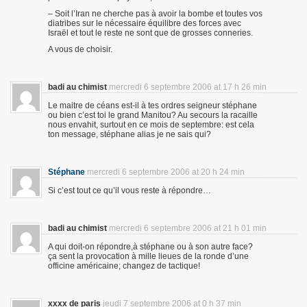
– Soit l’Iran ne cherche pas à avoir la bombe et toutes vos
diatribes sur le nécessaire équilibre des forces avec
Israël et tout le reste ne sont que de grosses conneries.
A vous de choisir.
badi au chimist
mercredi 6 septembre 2006 at 17 h 26 min
Le maitre de céans est-il à tes ordres seigneur stéphane
ou bien c’est toi le grand Manitou? Au secours la racaille
nous envahit, surtout en ce mois de septembre: est cela
ton message, stéphane alias je ne sais qui?
Stéphane
mercredi 6 septembre 2006 at 20 h 24 min
Si c’est tout ce qu’il vous reste à répondre…
badi au chimist
mercredi 6 septembre 2006 at 21 h 01 min
A qui doit-on répondre,à stéphane ou à son autre face?
ça sent la provocation à mille lieues de la ronde d’une
officine américaine; changez de tactique!
xxxx de paris
jeudi 7 septembre 2006 at 0 h 37 min