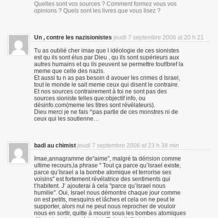
Quelles sont vos sources ? Comment formez vous vos
opinions ? Quels sont les livres que vous lisez ?
Un , contre les nazisionistes
jeudi 7 septembre 2006 at 20 h 21
min
Tu as oublié cher imae que l idéologie de ces sionistes
est qu ils sont élus par Dieu , qu ils sont supérieurs aux
autres humains et qu ils peuvent se permettre tout!bref la
meme que celle des nazis.
Et aussi tu n as pas besoin d avouer les crimes d Israel,
tout le monde le sait meme ceux qui disent le contraire.
Et nos sources contrairement à toi ne sont pas des
sources sioniste telles que:objectif info, ou
désinfo.com(meme les titres sont révélateurs).
Dieu merci je ne fais ^pas partie de ces monstres ni de
ceux qui les soutienne…
badi au chimist
jeudi 7 septembre 2006 at 23 h 38 min
Imae,annagramme de"aime", malgré ta dérision comme
ultime recours,la phrase " Tout ça parce qu’Israel existe,
parce qu’Israel a la bombe atomique et terrorise ses
voisins" est fortement révélatrice des sentiments qui
t’habitent. J’ ajouterai à cela "parce qu’Israel nous
humilie". Oui, Israel nous démontre chaque jour comme
on est petits, mesquins et lâches et cela on ne peut le
supporter, alors nul ne peut nous reprocher de vouloir
nous en sortir, quitte à mourir sous les bombes atomiques