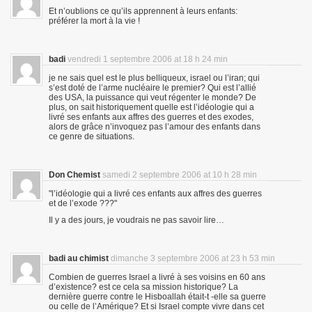
Et n’oublions ce qu’ils apprennent à leurs enfants:
préférer la mort à la vie !
badi
vendredi 1 septembre 2006 at 18 h 24 min
je ne sais quel est le plus belliqueux, israel ou l’iran; qui
s’est doté de l’arme nucléaire le premier? Qui est l’allié
des USA, la puissance qui veut régenter le monde? De
plus, on sait historiquement quelle est l’idéologie qui a
livré ses enfants aux affres des guerres et des exodes,
alors de grâce n’invoquez pas l’amour des enfants dans
ce genre de situations.
Don Chemist
samedi 2 septembre 2006 at 10 h 28 min
"l’idéologie qui a livré ces enfants aux affres des guerres
et de l’exode ???"
Il y a des jours, je voudrais ne pas savoir lire…
badi au chimist
dimanche 3 septembre 2006 at 23 h 53 min
Combien de guerres Israel a livré à ses voisins en 60 ans
d’existence? est ce cela sa mission historique? La
dernière guerre contre le Hisboallah était-t -elle sa guerre
ou celle de l’Amérique? Et si Israel compte vivre dans cet