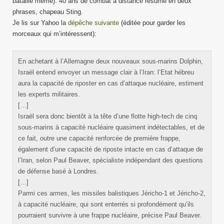
bataille même). 40 ans de combat à distance résumé en deux
phrases, chapeau Sting.
Je lis sur Yahoo la
dépêche suivante
(éditée pour garder les
morceaux qui m’intéressent):
En achetant à l’Allemagne deux nouveaux sous-marins Dolphin,
Israël entend envoyer un message clair à l’Iran: l’Etat hébreu
aura la capacité de riposter en cas d’attaque nucléaire, estiment
les experts militaires.
[…]
Israël sera donc bientôt à la tête d’une flotte high-tech de cinq
sous-marins à capacité nucléaire quasiment indétectables, et de
ce fait, outre une capacité renforcée de première frappe,
également d’une capacité de riposte intacte en cas d’attaque de
l’Iran, selon Paul Beaver, spécialiste indépendant des questions
de défense basé à Londres.
[…]
Parmi ces armes, les missiles balistiques Jéricho-1 et Jéricho-2,
à capacité nucléaire, qui sont enterrés si profondément qu’ils
pourraient survivre à une frappe nucléaire, précise Paul Beaver.