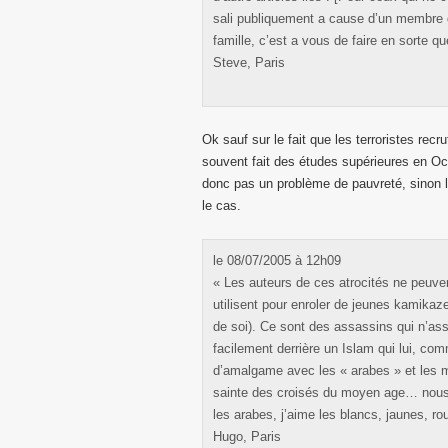
sali publiquement a cause d’un membre d
famille, c’est a vous de faire en sorte q
Steve, Paris
Ok sauf sur le fait que les terroristes recr
souvent fait des études supérieures en Oc
donc pas un problème de pauvreté, sinon l
le cas.
le 08/07/2005 à 12h09
« Les auteurs de ces atrocités ne peuven
utilisent pour enroler de jeunes kamika
de soi). Ce sont des assassins qui n’as
facilement derrière un Islam qui lui, co
d’amalgame avec les « arabes » et les 
sainte des croisés du moyen age… nous s
les arabes, j’aime les blancs, jaunes, r
Hugo, Paris