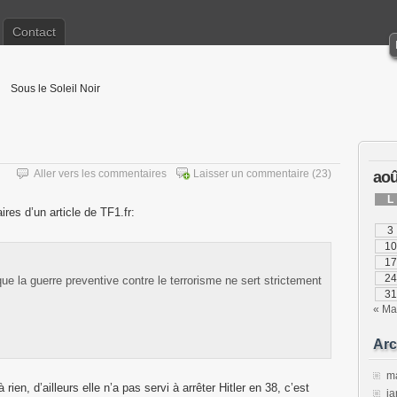
Contact
Sous le Soleil Noir
Aller vers les commentaires
Laisser un commentaire
(23)
aoû
L
es d’un article de TF1.fr:
3
10
17
24
ue la guerre preventive contre le terrorisme ne sert strictement
31
« Ma
Arc
m
rien, d’ailleurs elle n’a pas servi à arrêter Hitler en 38, c’est
ja