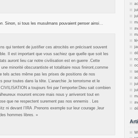
a
ju
ju
m
on
. Sinon, si tous les musulmans pouvaient penser ainsi…
av
m
fé
ns qui tentent de justifier ces atrocités en précisant souvent
ja
d
le. Il est important que vous sachiez que quelle que soit les
n
ats auront lieu car notre civilisation est en guerre .Cette
oc
 une minorité obscurantiste et totalitaire nous finiront,comme
s
 de tels actes même pas les prises de positions de nos
a
 pour toutes dans la tête. L’anarchie ,le terrorisme et le
ju
a CIVILISATION a toujours fini par l’emporter.Dieu sait combien
ju
lheureux mouront encore mais nous y arriveront tout en
m
hose que ne respectent surement pas nos ennemis . Les
av
itz ni devant l’IRA .Prenons exemple sur leur courage ,leur
d
r des hommes libres. »
Art
Wh