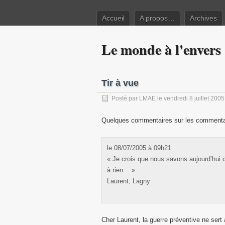
Accueil
A propos…
Archives
Le monde à l'envers
Tir à vue
Posté par
LMAE
le vendredi 8 juillet 2005
Quelques commentaires sur les commentair
le 08/07/2005 à 09h21
« Je crois que nous savons aujourd’hui q
à rien… »
Laurent, Lagny
Cher Laurent, la guerre préventive ne sert à 