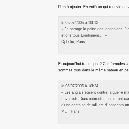
Rien à ajouter. En voilà un qui a envie de v
le 08/07/2005 à 10h13
« Je partage la peine des londoniens. J’a
etions tous Londoniens… »
Ophélie, Paris
Et aujourd’hui tu es quoi ? Ces formules 
sommes tous dans le même bateau en perm
le 08/07/2005 à 10h24
« Les anglais etaient contre la guerre m
travailliste.Donc indirectement ils ont ca
d’une centaine de milliers d’innocents un 
MOI, Paris