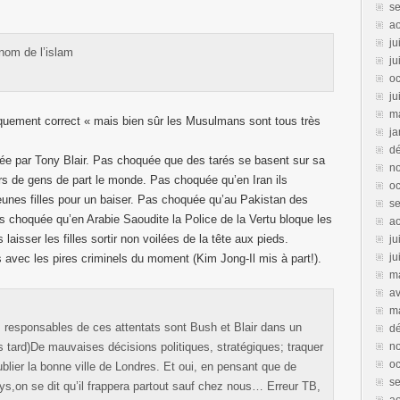
s
a
ju
nom de l’islam
ju
oc
ju
m
tiquement correct « mais bien sûr les Musulmans sont tous très
ja
d
ée par Tony Blair. Pas choquée que des tarés se basent sur sa
n
iers de gens de part le monde. Pas choquée qu’en Iran ils
oc
eunes filles pour un baiser. Pas choquée qu’au Pakistan des
s
as choquée qu’en Arabie Saoudite la Police de la Vertu bloque les
a
aisser les filles sortir non voilées de la tête aux pieds.
ju
ju
ges avec les pires criminels du moment (Kim Jong-Il mis à part!).
m
av
m
es responsables de ces attentats sont Bush et Blair dans un
d
 tard)De mauvaises décisions politiques, stratégiques; traquer
n
oc
 oublier la bonne ville de Londres. Et oui, en pensant que de
s
ays,on se dit qu’il frappera partout sauf chez nous… Erreur TB,