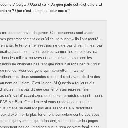
ocents ? Où ça ? Quand ça ? De quoi parle cet idiot utile ? Et
ntaire ? Que c’est « bien fait pour eux » ?
 me donnent envie de gerber. Ces personnes sont aussi
ises pas franchement ce qu’elles insinuent: « ils l’ont merité ».
enfants, le terrorisme n’est pas ne date pas d’hier, il n’est pas
gerait apparament… vous pensez comme les terroristes, ca
t dans les milieux pauvres et non cultives, la ou sont les
uation ne changera pas tant que nous n’aurons rien fait pour
s ce monde. Pour ces gens qui interprettent mais ne
eflechissez deux secondes a ce qu’il a dit avant de dire des
t au nom de l’Islam. C’est le cas, Al Quaeda a toujours dis
t alors? Il n’a pas dit que ces terroristes representaient
as qu’il soit d’accord avec ce que les terroristes disent… donc
AS Mr. Blair. C’est limite si vous ne defendez pas les
musulmans ne veullent pas etre associes aux terroristes,
 eux d’exprimer le plus fortement leur colere contre ces sous-
ontent qu’il y’en ont qui le fassent, y compris sur les pages
e comprenent pas ca, imaginez que le nom de votre famille est