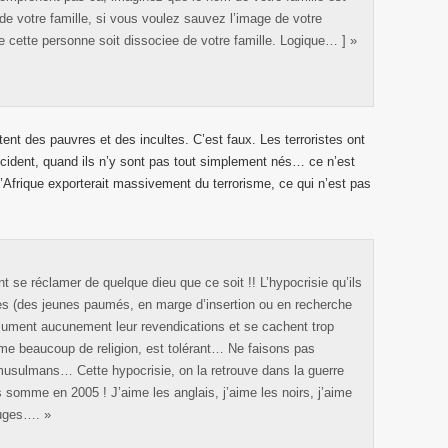
e votre famille, si vous voulez sauvez l’image de votre
ue cette personne soit dissociee de votre famille. Logique… ] »
utent des pauvres et des incultes. C’est faux. Les terroristes ont
cident, quand ils n’y sont pas tout simplement nés… ce n’est
’Afrique exporterait massivement du terrorisme, ce qui n’est pas
t se réclamer de quelque dieu que ce soit !! L’hypocrisie qu’ils
zes (des jeunes paumés, en marge d’insertion ou en recherche
sument aucunement leur revendications et se cachent trop
mme beaucoup de religion, est tolérant… Ne faisons pas
musulmans… Cette hypocrisie, on la retrouve dans la guerre
omme en 2005 ! J’aime les anglais, j’aime les noirs, j’aime
ouges…. »