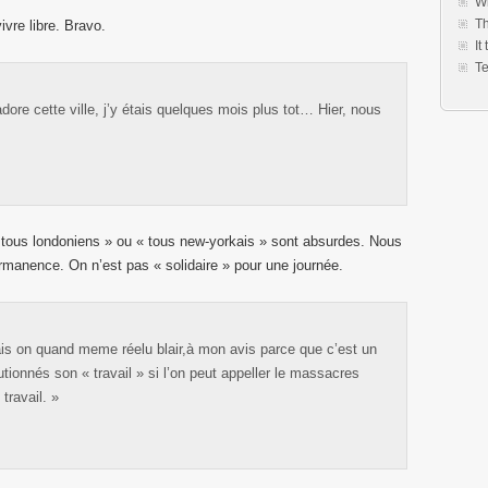
Wh
Th
ivre libre. Bravo.
It
Te
dore cette ville, j’y étais quelques mois plus tot… Hier, nous
« tous londoniens » ou « tous new-yorkais » sont absurdes. Nous
anence. On n’est pas « solidaire » pour une journée.
ais on quand meme réelu blair,à mon avis parce que c’est un
utionnés son « travail » si l’on peut appeller le massacres
travail. »