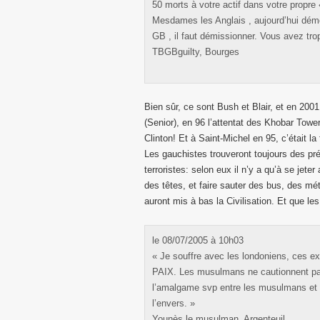
50 morts à votre actif dans votre propre 
Mesdames les Anglais , aujourd’hui dém
GB , il faut démissionner. Vous avez tr
TBGBguilty, Bourges
Bien sûr, ce sont Bush et Blair, et en 2001 
(Senior), en 96 l’attentat des Khobar Tower
Clinton! Et à Saint-Michel en 95, c’était la 
Les gauchistes trouveront toujours des prét
terroristes: selon eux il n’y a qu’à se jeter
des têtes, et faire sauter des bus, des métr
auront mis à bas la Civilisation. Et que les
le 08/07/2005 à 10h03
« Je souffre avec les londoniens, ces e
PAIX. Les musulmans ne cautionnent pas d
l’amalgame svp entre les musulmans et cet
l’envers. »
Younès le musulman, Argenteuil