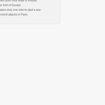
en your only hope is Russia
e end of Europe
 takes only one side to start a war
rrorist attacks in Paris.