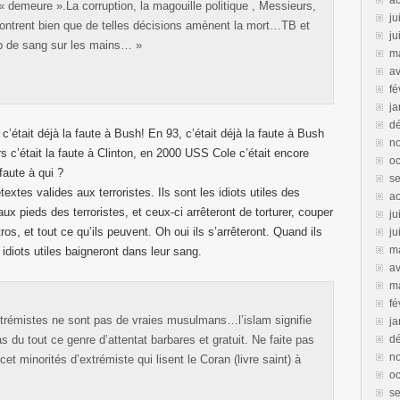
a
« demeure ».La corruption, la magouille politique , Messieurs,
ju
ontrent bien que de telles décisions amènent la mort…TB et
ju
op de sang sur les mains… »
m
av
fé
ja
d
c’était déjà la faute à Bush! En 93, c’était déjà la faute à Bush
n
s c’était la faute à Clinton, en 2000 USS Cole c’était encore
oc
faute à qui ?
s
extes valides aux terroristes. Ils sont les idiots utiles des
a
 aux pieds des terroristes, et ceux-ci arrêteront de torturer, couper
ju
os, et tout ce qu’ils peuvent. Oh oui ils s’arrêteront. Quand ils
ju
m
 idiots utiles baigneront dans leur sang.
av
m
fé
xtrémistes ne sont pas de vraies musulmans…l’islam signifie
ja
u tout ce genre d’attentat barbares et gratuit. Ne faite pas
d
n
 minorités d’extrémiste qui lisent le Coran (livre saint) à
oc
s