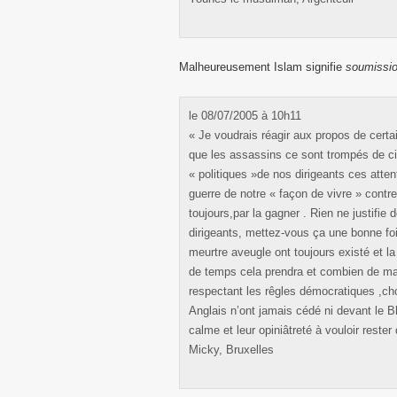
Malheureusement Islam signifie
soumissi
le 08/07/2005 à 10h11
« Je voudrais réagir aux propos de certai
que les assassins ce sont trompés de cib
« politiques »de nos dirigeants ces attent
guerre de notre « façon de vivre » contre
toujours,par la gagner . Rien ne justifie
dirigeants, mettez-vous ça une bonne fois
meurtre aveugle ont toujours existé et l
de temps cela prendra et combien de ma
respectant les rêgles démocratiques ,c
Anglais n’ont jamais cédé ni devant le Bl
calme et leur opiniâtreté à vouloir reste
Micky, Bruxelles