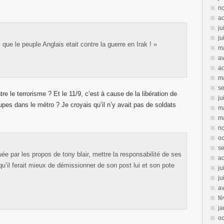
n
a
ju
ju
s que le peuple Anglais etait contre la guerre en Irak ! »
m
av
a
m
s
re le terrorisme ? Et le 11/9, c’est à cause de la libération de
ju
upes dans le métro ? Je croyais qu’il n’y avait pas de soldats
m
m
n
oc
s
e par les propos de tony blair, mettre la responsabilité de ses
ao
 qu’il ferait mieux de démissionner de son post lui et son pote
ju
ju
av
fé
ja
oc