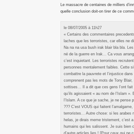
Le massacre de centaines de milliers d’inn
quelle conclusion doit-on tirer de ce comme
le 08/07/2005 à 11h27
« Certains des commentaires precedents
laches que les terroristes, car elles ne d
Na na na usa bush irak blair bla bla. Les 
né de la guerre en Irak… Ca vous arran
c’est inquietant. Les terroristes recruten
personnes mentalement faibles. Cette sit
combattre la pauvrete et l’injustice dan
comprenent pas les mots de Tony Blair, r
sottises… Il a dit que ces gens l’ont fai
qu’ils agissaient « au nom de l’Islam ». E
l’Islam. A ce que je sache, je ne pense p
??? C’est VOUS qui faitent l’amalgame, P
terroristes… Autre chose: si les arabes 
helas, je dirais meme tristement, c’est a
humains qui les salissent. Je suis bien c
d’autre articles lies ! [Pour ceux qui n