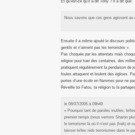
Et qu’est-ce qu’il a dit Tony ? Il a dit que:
Nous savons que ces gens agissent au 
Ensuite il a même ajouté le discours poli
gentils et n’aiment pas les terroristes ».
Pas choquée par les attentats mais choqu
religion pour tuer des centaines, des mill
pratiquent régulièrement la pendaison de j
foules attaquent et brulent des églises. P
portes d’une école en flammes pour ne pas l
Réveille toi Fatou, ta religion tu la parta
le 08/07/2005 à 09h49
« Pourquoi tant de paroles inutiles; le/l
premier temps (nous verrons Sharon plus
le terrorisme là où il n’est pas (Irak) et
laisser le/les nids terrorismes dans le p