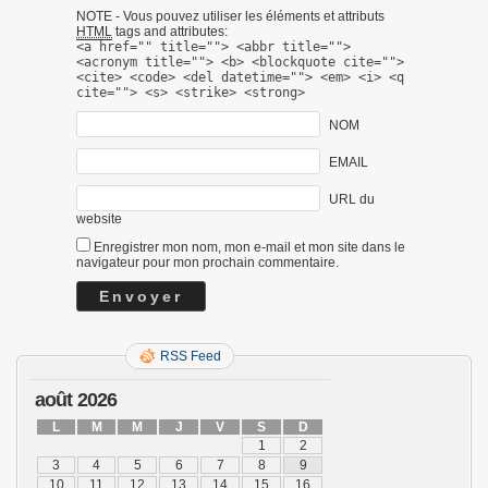
NOTE - Vous pouvez utiliser les éléments et attributs
HTML
tags and attributes:
<a href="" title=""> <abbr title="">
<acronym title=""> <b> <blockquote cite="">
<cite> <code> <del datetime=""> <em> <i> <q
cite=""> <s> <strike> <strong>
NOM
EMAIL
URL du
website
Enregistrer mon nom, mon e-mail et mon site dans le
navigateur pour mon prochain commentaire.
RSS Feed
août 2026
L
M
M
J
V
S
D
1
2
3
4
5
6
7
8
9
10
11
12
13
14
15
16