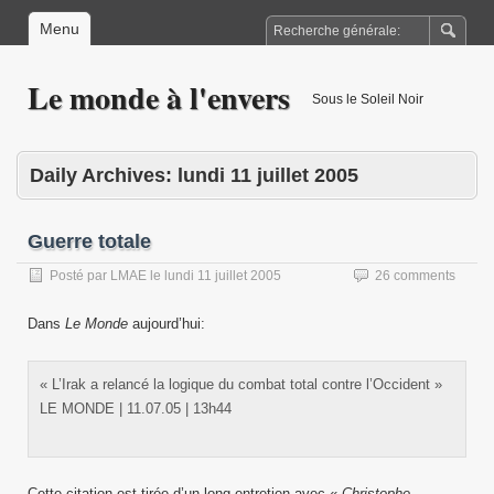
Menu
Le monde à l'envers
Sous le Soleil Noir
Daily Archives:
lundi 11 juillet 2005
Guerre totale
Posté par
LMAE
le
lundi 11 juillet 2005
26 comments
Dans
Le Monde
aujourd’hui:
« L’Irak a relancé la logique du combat total contre l’Occident »
LE MONDE | 11.07.05 | 13h44
Cette citation est tirée d’un long entretien avec «
Christophe