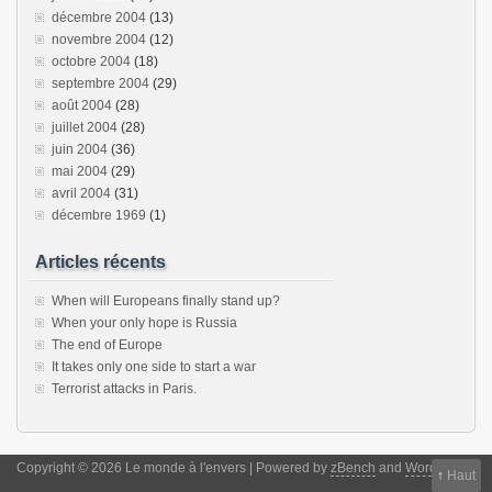
décembre 2004
(13)
novembre 2004
(12)
octobre 2004
(18)
septembre 2004
(29)
août 2004
(28)
juillet 2004
(28)
juin 2004
(36)
mai 2004
(29)
avril 2004
(31)
décembre 1969
(1)
Articles récents
When will Europeans finally stand up?
When your only hope is Russia
The end of Europe
It takes only one side to start a war
Terrorist attacks in Paris.
Copyright © 2026 Le monde à l'envers | Powered by
zBench
and
WordPress
↑
Haut