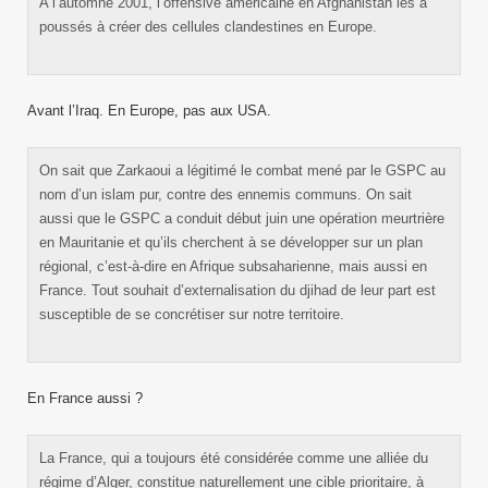
A l’automne 2001, l’offensive américaine en Afghanistan les a
poussés à créer des cellules clandestines en Europe.
Avant l’Iraq. En Europe, pas aux USA.
On sait que Zarkaoui a légitimé le combat mené par le GSPC au
nom d’un islam pur, contre des ennemis communs. On sait
aussi que le GSPC a conduit début juin une opération meurtrière
en Mauritanie et qu’ils cherchent à se développer sur un plan
régional, c’est-à-dire en Afrique subsaharienne, mais aussi en
France. Tout souhait d’externalisation du djihad de leur part est
susceptible de se concrétiser sur notre territoire.
En France aussi ?
La France, qui a toujours été considérée comme une alliée du
régime d’Alger, constitue naturellement une cible prioritaire, à