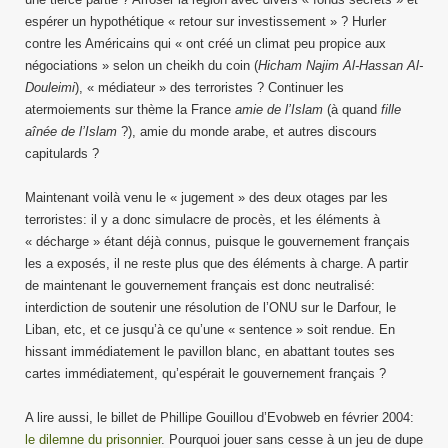
espérer un hypothétique « retour sur investissement » ? Hurler
contre les Américains qui « ont créé un climat peu propice aux
négociations » selon un cheikh du coin (
Hicham Najim Al-Hassan Al-
Douleimi
), « médiateur » des terroristes ? Continuer les
atermoiements sur thème la France
amie de l’Islam
(à quand
fille
aînée de l’Islam
?), amie du monde arabe, et autres discours
capitulards ?
Maintenant voilà venu le « jugement » des deux otages par les
terroristes: il y a donc simulacre de procès, et les éléments à
« décharge » étant déjà connus, puisque le gouvernement français
les a exposés, il ne reste plus que des éléments à charge. A partir
de maintenant le gouvernement français est donc neutralisé:
interdiction de soutenir une résolution de l’ONU sur le Darfour, le
Liban, etc, et ce jusqu’à ce qu’une « sentence » soit rendue. En
hissant immédiatement le pavillon blanc, en abattant toutes ses
cartes immédiatement, qu’espérait le gouvernement français ?
A lire aussi, le billet de Phillipe Gouillou d’Evobweb en février 2004:
le dilemne du prisonnier
. Pourquoi jouer sans cesse à un jeu de dupe