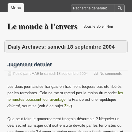
Menu
Le monde à l'envers
Sous le Soleil Noir
Daily Archives:
samedi 18 septembre 2004
Jugement dernier
Posté par
LMAE
le
samedi 18 septembre 2004
No comments
Les deux journalistes français en Iraq n’ont toujours pas été libérés
par les terroristes. Cela ne me surprend pas le moins du monde:
les
terroristes poussent leur avantage
, la France est une république
dhimmi
, soumise (voir à ce sujet
Zek
).
Que peut faire le gouvernement français désormais ? Négocier un
deal secret au risque qu’il soit ensuite dévoilé par les terroristes ou
une tierce partie ? Arroser la région avec divers « fonds secrets » et