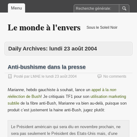
Menu
Le monde à l'envers
Sous le Soleil Noir
Daily Archives:
lundi 23 août 2004
Anti-bushisme dans la presse
Posté par
LMAE
le
lundi 23 août 2004
No comments
Marianne
, hebdo gauchiste à souhait, lance un
appel à la
non
réélection
de Bush
! Je critiquais TF1 pour son
utilisation marketing
subtile
de la fibre anti-Bush, Marianne va bien au-delà, puisque son
produit c’est justement la haine anti-Bush, jugez plutôt:
Le Président américain qui sera élu en novembre prochain, ne
sera pas seulement le Président des Etats-Unis mais, d’une