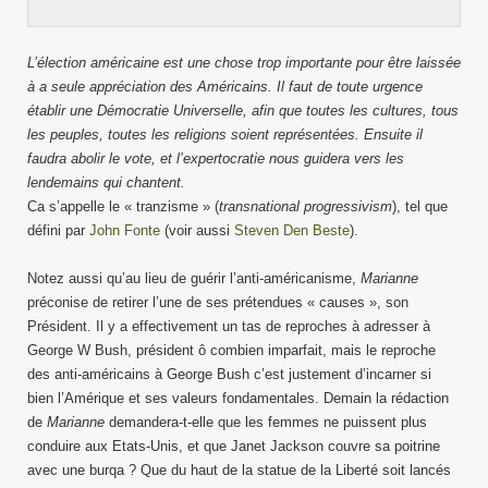
L’élection américaine est une chose trop importante pour être laissée
à a seule appréciation des Américains. Il faut de toute urgence
établir une Démocratie Universelle, afin que toutes les cultures, tous
les peuples, toutes les religions soient représentées. Ensuite il
faudra abolir le vote, et l’expertocratie nous guidera vers les
lendemains qui chantent.
Ca s’appelle le « tranzisme » (
transnational progressivism
), tel que
défini par
John Fonte
(voir aussi
Steven Den Beste
).
Notez aussi qu’au lieu de guérir l’anti-américanisme,
Marianne
préconise de retirer l’une de ses prétendues « causes », son
Président. Il y a effectivement un tas de reproches à adresser à
George W Bush, président ô combien imparfait, mais le reproche
des anti-américains à George Bush c’est justement d’incarner si
bien l’Amérique et ses valeurs fondamentales. Demain la rédaction
de
Marianne
demandera-t-elle que les femmes ne puissent plus
conduire aux Etats-Unis, et que Janet Jackson couvre sa poitrine
avec une burqa ? Que du haut de la statue de la Liberté soit lancés