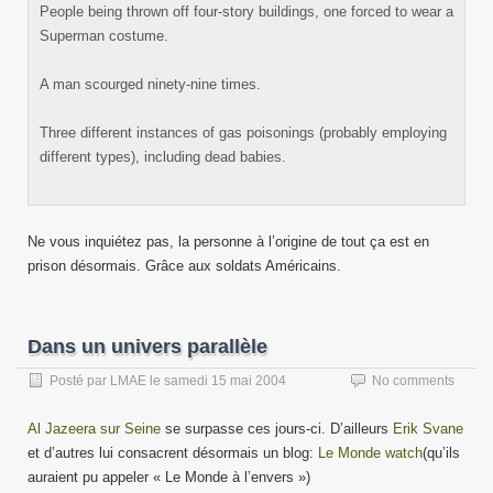
People being thrown off four-story buildings, one forced to wear a
Superman costume.
A man scourged ninety-nine times.
Three different instances of gas poisonings (probably employing
different types), including dead babies.
Ne vous inquiétez pas, la personne à l’origine de tout ça est en
prison désormais. Grâce aux soldats Américains.
Dans un univers parallèle
Posté par
LMAE
le
samedi 15 mai 2004
No comments
Al Jazeera sur Seine
se surpasse ces jours-ci. D’ailleurs
Erik Svane
et d’autres lui consacrent désormais un blog:
Le Monde watch
(qu’ils
auraient pu appeler « Le Monde à l’envers »)