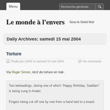
Menu
Le monde à l'envers
Sous le Soleil Noir
Daily Archives:
samedi 15 mai 2004
Torture
Posté par
LMAE
le
samedi 15 mai 2004
No comments
Via
Roger Simon
, récit de torture en Irak:
Two beheadings, during one of which “Happy Birthday, Saddam”
is being sung in Arabic.
Fingers being cut off one by one from a hand tied to a board.