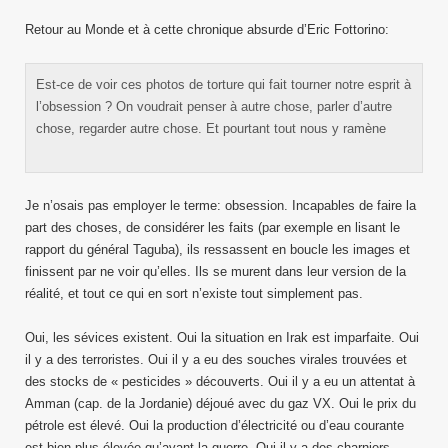
Retour au Monde et à cette chronique absurde d’Eric Fottorino:
Est-ce de voir ces photos de torture qui fait tourner notre esprit à
l’obsession ? On voudrait penser à autre chose, parler d’autre
chose, regarder autre chose. Et pourtant tout nous y ramène
Je n’osais pas employer le terme: obsession. Incapables de faire la
part des choses, de considérer les faits (par exemple en lisant le
rapport du général Taguba), ils ressassent en boucle les images et
finissent par ne voir qu’elles. Ils se murent dans leur version de la
réalité, et tout ce qui en sort n’existe tout simplement pas.
Oui, les sévices existent. Oui la situation en Irak est imparfaite. Oui
il y a des terroristes. Oui il y a eu des souches virales trouvées et
des stocks de « pesticides » découverts. Oui il y a eu un attentat à
Amman (cap. de la Jordanie) déjoué avec du gaz VX. Oui le prix du
pétrole est élevé. Oui la production d’électricité ou d’eau courante
est bien plus élevée qu’avant la guerre. Oui il y a des charniers