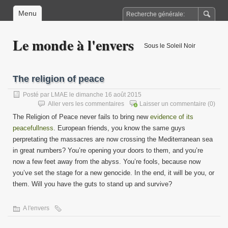
Menu
Le monde à l'envers
Sous le Soleil Noir
The religion of peace
Posté par
LMAE
le dimanche 16 août 2015
Aller vers les commentaires
Laisser un commentaire
(0)
The Religion of Peace never fails to bring new
evidence of its
peacefullness
. European friends, you know the same guys
perpretating the massacres are now crossing the Mediterranean sea
in great numbers? You’re opening your doors to them, and you’re
now a few feet away from the abyss. You’re fools, because now
you’ve set the stage for a new genocide. In the end, it will be you, or
them. Will you have the guts to stand up and survive?
A l'envers