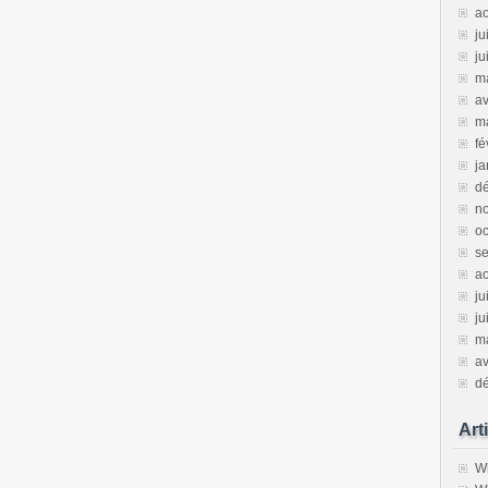
a
ju
ju
m
av
m
fé
ja
d
n
oc
s
a
ju
ju
m
av
d
Art
Wh