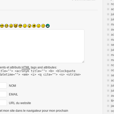
n
a
ju
ju
m
av
a
m
s
ju
m
m
n
nts et attributs
HTML
tags and attributes:
oc
itle=""> <acronym title=""> <b> <blockquote
datetime=""> <em> <i> <q cite=""> <s> <strike>
s
ao
ju
NOM
ju
EMAIL
av
fé
URL du website
ja
et mon site dans le navigateur pour mon prochain
oc