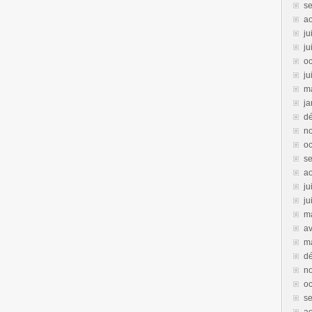
s
a
ju
ju
oc
ju
m
ja
d
n
oc
s
a
ju
ju
m
av
m
d
n
oc
s