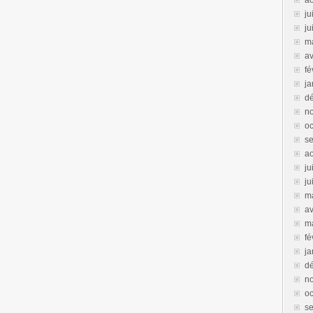
a
ju
ju
m
av
fé
ja
d
n
oc
s
a
ju
ju
m
av
m
fé
ja
d
n
oc
s