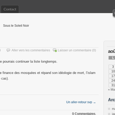
Contact
Sous le Soleil Noir
4
Aller vers les commentaires
Laisser un commentaire
(0)
aoû
L
 je pourrais continuer la liste longtemps.
3
10
e finance des mosquées et répand son idéologie de mort, l’islam
17
 cas).
24
31
« Ma
Arc
Un aller-retour svp
→
m
0 Commentaires.
ja