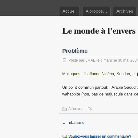
Accueil
A propos…
Archives
Le monde à l'envers
Problème
Posté par
LMAE
le dimanche 30 mai 200
Molluques
,
Thaïlande
Nigéria
,
Soudan
, et
Un point commun partout: l’Arabie Saoudit
wahabbite (non, pas de majuscule dans ce
A l'envers
←
Tribalisme
Voulez-vous laisser un commentaire?