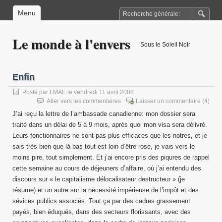
Menu
Le monde à l'envers
Sous le Soleil Noir
Enfin
Posté par
LMAE
le vendredi 11 avril 2008
Aller vers les commentaires
Laisser un commentaire
(4)
J’ai reçu la lettre de l’ambassade canadienne: mon dossier sera
traité dans un délai de 5 à 9 mois, après quoi mon visa sera délivré.
Leurs fonctionnaires ne sont pas plus efficaces que les notres, et je
sais très bien que là bas tout est loin d’être rose, je vais vers le
moins pire, tout simplement. Et j’ai encore pris des piqures de rappel
cette semaine au cours de déjeuners d’affaire, où j’ai entendu des
discours sur « le capitalisme délocalisateur destructeur » (je
résume) et un autre sur la nécessité impérieuse de l’impôt et des
sévices publics associés. Tout ça par des cadres grassement
payés, bien éduqués, dans des secteurs florissants, avec des