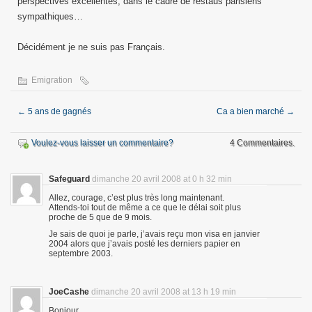
perspectives excellentes, dans le cadre de restaus parisiens
sympathiques…
Décidément je ne suis pas Français.
Emigration
←
5 ans de gagnés
Ca a bien marché
→
Voulez-vous laisser un commentaire?
4 Commentaires.
Safeguard
dimanche 20 avril 2008 at 0 h 32 min
Allez, courage, c’est plus très long maintenant.
Attends-toi tout de même a ce que le délai soit plus
proche de 5 que de 9 mois.
Je sais de quoi je parle, j’avais reçu mon visa en janvier
2004 alors que j’avais posté les derniers papier en
septembre 2003.
JoeCashe
dimanche 20 avril 2008 at 13 h 19 min
Bonjour,