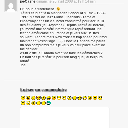
joeCashe
dimanche 20 avril 2008 at 19 h 14 min
OK pour le tutoiement !
J’étais étudiant à la Manhattan School of Music – 1994-
1997. Master de Jazz Piano. J’habitais 91eme et
Broadway dans un viel hotel transformé pour accueillir
des étudiants (le Greystone). Depuis, rentré au bercail,
j’ai monté une société informatique représentant une
techno américaine en France et je vais aux US très
souvent. J’adore mais New York est trop speed pour moi
maintenant (c’est l’age… :-). Donc le Canada me parait
un bon compromis mais je veux voir sur place avant de
me décider.
As-tu visité le Canada avant de faire les démarches ?
En tout cas je te félicite pour ton blog que j’ai toujours
adoré.
Joe
Laisser un commentaire