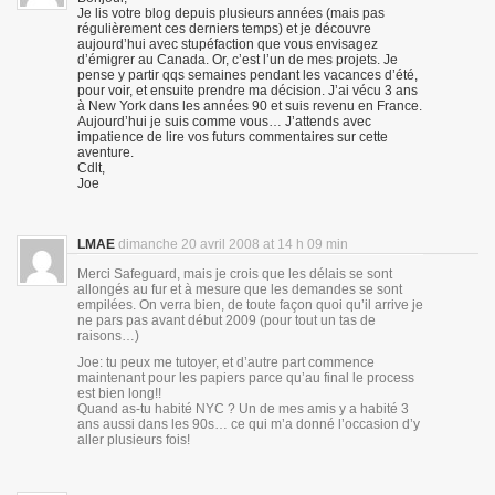
Je lis votre blog depuis plusieurs années (mais pas
régulièrement ces derniers temps) et je découvre
aujourd’hui avec stupéfaction que vous envisagez
d’émigrer au Canada. Or, c’est l’un de mes projets. Je
pense y partir qqs semaines pendant les vacances d’été,
pour voir, et ensuite prendre ma décision. J’ai vécu 3 ans
à New York dans les années 90 et suis revenu en France.
Aujourd’hui je suis comme vous… J’attends avec
impatience de lire vos futurs commentaires sur cette
aventure.
Cdlt,
Joe
LMAE
dimanche 20 avril 2008 at 14 h 09 min
Merci Safeguard, mais je crois que les délais se sont
allongés au fur et à mesure que les demandes se sont
empilées. On verra bien, de toute façon quoi qu’il arrive je
ne pars pas avant début 2009 (pour tout un tas de
raisons…)
Joe: tu peux me tutoyer, et d’autre part commence
maintenant pour les papiers parce qu’au final le process
est bien long!!
Quand as-tu habité NYC ? Un de mes amis y a habité 3
ans aussi dans les 90s… ce qui m’a donné l’occasion d’y
aller plusieurs fois!