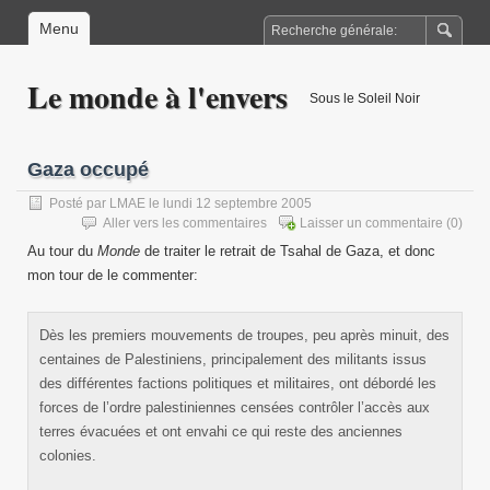
Menu
Le monde à l'envers
Sous le Soleil Noir
Gaza occupé
Posté par
LMAE
le lundi 12 septembre 2005
Aller vers les commentaires
Laisser un commentaire
(0)
Au tour du
Monde
de traiter le retrait de Tsahal de Gaza, et donc
mon tour de le commenter:
Dès les premiers mouvements de troupes, peu après minuit, des
centaines de Palestiniens, principalement des militants issus
des différentes factions politiques et militaires, ont débordé les
forces de l’ordre palestiniennes censées contrôler l’accès aux
terres évacuées et ont envahi ce qui reste des anciennes
colonies.