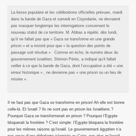
La liesse populaire et les célébrations officielles prévues, mardi
dans la bande de Gaza et samedi en Cisjordanie, ne devraient
pas masquer longtemps les interrogations concernant le
nouveau statut de ce territoire. M. Abbas a répété, dès lundi,
qu’il ne fallait pas que « Gaza se transforme en une grande
prison » et a insisté pour que « la question des points de
passage soit résolue » . Comme en écho, le numéro deux du
gouvernement israélien, Shimon Pérès, a indiqué qu’il fallait
veiller à ce que la bande de Gaza, dont l’occupation a été « une
erreur historique » , ne devienne pas « une prison ou un lieu de
misère » .
Il ne faut pas que Gaza se transforme en prison! Ah elle est bonne
celle-là. Et Israël ? Ils ne sont pas en prison les Israëliens ?
Pourquoi Gaza se transformerait en prison ? Pourquoi l’Egypte
bloquerait la frontière ? C’est simple: l’Egypte bloquera la frontière
pour les mêmes raisons qu’Israël. Le gouvernement égyptien n’a
pas envie d’une déferlante islamiste au Caire, pas plus qu’Israël.