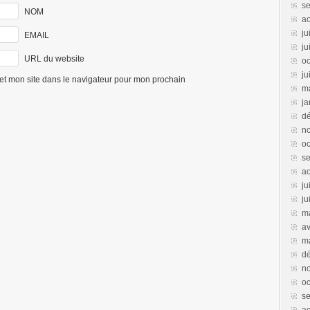
s
NOM
a
ju
EMAIL
ju
URL du website
oc
ju
et mon site dans le navigateur pour mon prochain
m
ja
d
n
oc
s
a
ju
ju
m
av
m
d
n
oc
s