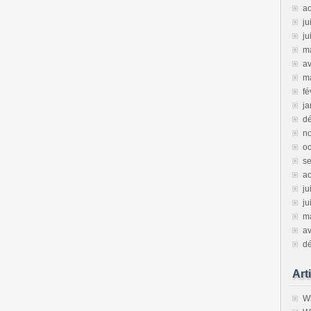
a
ju
ju
m
av
m
fé
ja
d
n
oc
s
a
ju
ju
m
av
d
Art
Wh