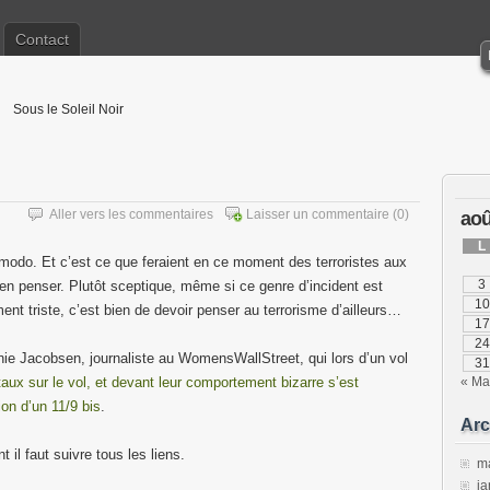
Contact
Sous le Soleil Noir
Aller vers les commentaires
Laisser un commentaire
(0)
aoû
L
o-modo. Et c’est ce que feraient en ce moment des terroristes aux
3
en penser. Plutôt sceptique, même si ce genre d’incident est
10
ent triste, c’est bien de devoir penser au terrorisme d’ailleurs…
17
24
ie Jacobsen, journaliste au WomensWallStreet, qui lors d’un vol
31
aux sur le vol, et devant leur comportement bizarre s’est
« Ma
ion d’un 11/9 bis
.
Arc
t il faut suivre tous les liens.
m
ja