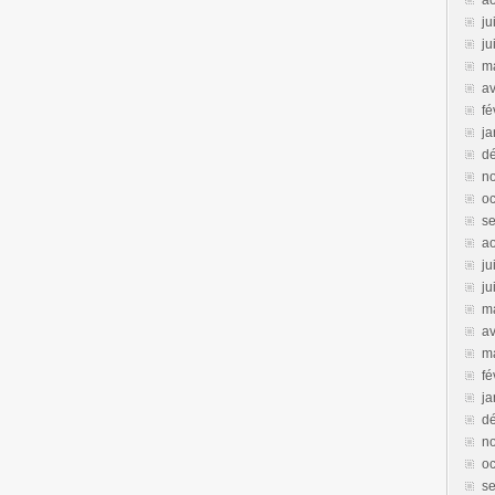
a
ju
ju
m
av
fé
ja
d
n
oc
s
a
ju
ju
m
av
m
fé
ja
d
n
oc
s