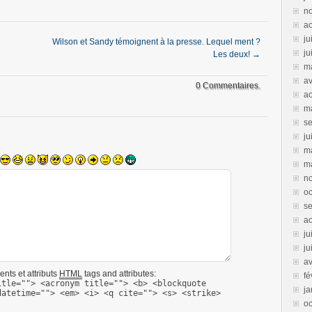
n
a
ju
Wilson et Sandy témoignent à la presse. Lequel ment ?
ju
Les deux!
→
m
av
0 Commentaires.
a
m
s
ju
m
m
n
oc
s
ao
ju
ju
av
nts et attributs
HTML
tags and attributes:
fé
itle=""> <acronym title=""> <b> <blockquote
ja
datetime=""> <em> <i> <q cite=""> <s> <strike>
oc