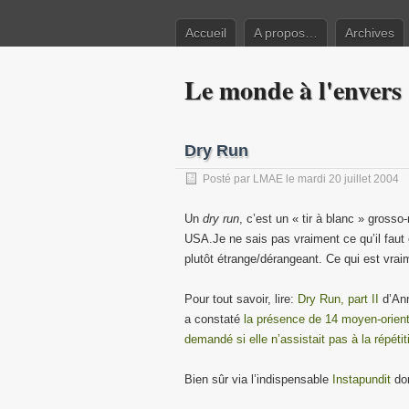
Accueil
A propos…
Archives
Le monde à l'envers
Dry Run
Posté par
LMAE
le mardi 20 juillet 2004
Un
dry run
, c’est un « tir à blanc » gross
USA.Je ne sais pas vraiment ce qu’il faut 
plutôt étrange/dérangeant. Ce qui est vraim
Pour tout savoir, lire:
Dry Run, part II
d’Ann
a constaté
la présence de 14 moyen-orient
demandé si elle n’assistait pas à la répétit
Bien sûr via l’indispensable
Instapundit
don