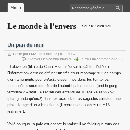
Menu
Le monde à l'envers
Sous le Soleil Noir
Un pan de mur
Posté par
LMAE
le mardi 13 juillet 2004
Aller vers les commentaires
Laisser un commentaire
(0)
I-Télévision (filiale de Canal + diffusée sur le câble, dédiée à
l’information) vient de diffuser un très court reportage sur les camps
d’entraînements pour
enfants
disséminés dans les territoires
« occupés » sous contrôle de l’autorité palestinienne (càd le gang
terroriste d’Arafat). A l’écran des enfants de 10 ans kalashnikov
(plus grande qu’eux!) dans les bras, d’autres cagoulés simulent une
prise d’otage d’un « Israëlien » (il porte une kippah et un M16:
réalisme!)…
Voilà pourquoi la paix est encore lointaine: il va falloir que tous ces