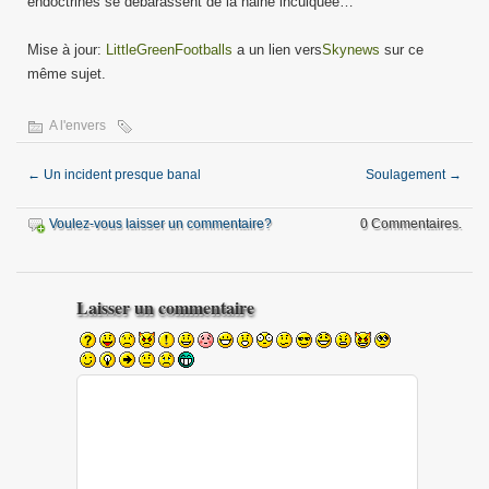
endoctrinés se débarassent de la haine inculquée…
Mise à jour:
LittleGreenFootballs
a un lien vers
Skynews
sur ce
même sujet.
A l'envers
←
Un incident presque banal
Soulagement
→
Voulez-vous laisser un commentaire?
0 Commentaires.
Laisser un commentaire