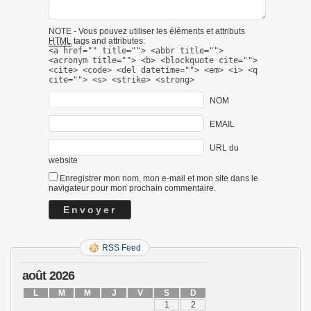
NOTE - Vous pouvez utiliser les éléments et attributs
HTML
tags and attributes:
<a href="" title=""> <abbr title="">
<acronym title=""> <b> <blockquote cite="">
<cite> <code> <del datetime=""> <em> <i> <q
cite=""> <s> <strike> <strong>
NOM
EMAIL
URL du
website
Enregistrer mon nom, mon e-mail et mon site dans le
navigateur pour mon prochain commentaire.
RSS Feed
août 2026
L
M
M
J
V
S
D
1
2