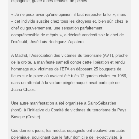
espagnole, grâce à des remises de peines.
« Je ne peux avoir qu’une opinion: il faut respecter la loi », mais
« cet individu suscite chez tous les citoyens et, bien sûr, chez le
chef du gouvernement, une sensation parfaitement
compréhensible de mépris », a déclaré vendredi soir le chef de
l’exécutif, José Luis Rodriguez Zapatero.
A Madrid, l’Association des victimes du terrorisme (AVT), proche
de la droite, a manifesté samedi contre cette libération et rendu
hommage aux victimes de l’ETA en déposant 25 bouquets de
fleurs sur la place où avaient été tués 12 gardes civiles en 1986,
dans un attentat à la voiture piégée auquel avait participé de
Juana Chaos.
Une autre manifestation a été organisée à Saint-Sébastien
(nord), à l’initiative du Comité de victimes du terrorisme du Pays
Basque (Covite).
Ces derniers jours, les médias espagnols ont soulevé une autre
polémique, soulignant que le futur domicile de l’ex-activiste, à