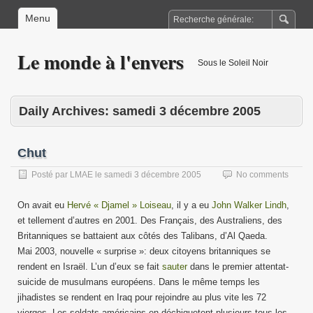
Menu
Le monde à l'envers
Sous le Soleil Noir
Daily Archives:
samedi 3 décembre 2005
Chut
Posté par
LMAE
le
samedi 3 décembre 2005
No comments
On avait eu
Hervé « Djamel » Loiseau
, il y a eu
John Walker Lindh
,
et tellement d’autres en 2001. Des Français, des Australiens, des
Britanniques se battaient aux côtés des Talibans, d’Al Qaeda.
Mai 2003, nouvelle « surprise »: deux citoyens britanniques se
rendent en Israël. L’un d’eux se fait
sauter
dans le premier attentat-
suicide de musulmans européens. Dans le même temps les
jihadistes se rendent en Iraq pour rejoindre au plus vite les 72
vierges. Les soldats américains en déchiquetent plusieurs tous les