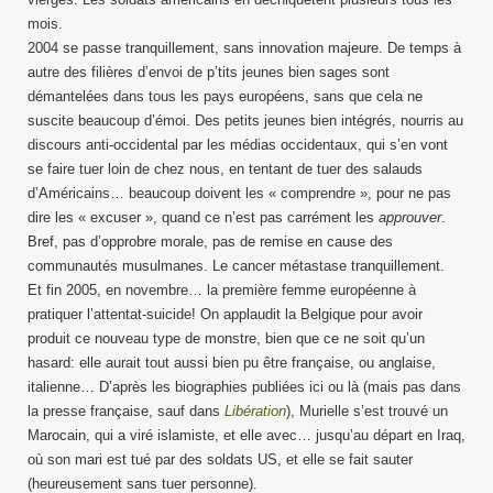
mois.
2004 se passe tranquillement, sans innovation majeure. De temps à
autre des filières d’envoi de p’tits jeunes bien sages sont
démantelées dans tous les pays européens, sans que cela ne
suscite beaucoup d’émoi. Des petits jeunes bien intégrés, nourris au
discours anti-occidental par les médias occidentaux, qui s’en vont
se faire tuer loin de chez nous, en tentant de tuer des salauds
d’Américains… beaucoup doivent les « comprendre », pour ne pas
dire les « excuser », quand ce n’est pas carrément les
approuver
.
Bref, pas d’opprobre morale, pas de remise en cause des
communautés musulmanes. Le cancer métastase tranquillement.
Et fin 2005, en novembre… la première femme européenne à
pratiquer l’attentat-suicide! On applaudit la Belgique pour avoir
produit ce nouveau type de monstre, bien que ce ne soit qu’un
hasard: elle aurait tout aussi bien pu être française, ou anglaise,
italienne… D’après les biographies publiées ici ou là (mais pas dans
la presse française, sauf dans
Libération
), Murielle s’est trouvé un
Marocain, qui a viré islamiste, et elle avec… jusqu’au départ en Iraq,
où son mari est tué par des soldats US, et elle se fait sauter
(heureusement sans tuer personne).