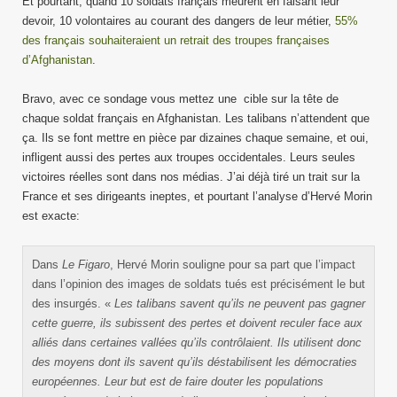
Et pourtant, quand 10 soldats français meurent en faisant leur
devoir, 10 volontaires au courant des dangers de leur métier,
55%
des français souhaiteraient un retrait des troupes françaises
d’Afghanistan
.
Bravo, avec ce sondage vous mettez une cible sur la tête de
chaque soldat français en Afghanistan. Les talibans n’attendent que
ça. Ils se font mettre en pièce par dizaines chaque semaine, et oui,
infligent aussi des pertes aux troupes occidentales. Leurs seules
victoires réelles sont dans nos médias. J’ai déjà tiré un trait sur la
France et ses dirigeants ineptes, et pourtant l’analyse d’Hervé Morin
est exacte:
Dans
Le Figaro
, Hervé Morin souligne pour sa part que l’impact
dans l’opinion des images de soldats tués est précisément le but
des insurgés. «
Les talibans savent qu’ils ne peuvent pas gagner
cette guerre, ils subissent des pertes et doivent reculer face aux
alliés dans certaines vallées qu’ils contrôlaient. Ils utilisent donc
des moyens dont ils savent qu’ils déstabilisent les démocraties
européennes. Leur but est de faire douter les populations